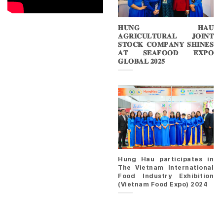
𝐇𝐔𝐍𝐆 𝐇𝐀𝐔
𝐀𝐆𝐑𝐈𝐂𝐔𝐋𝐓𝐔𝐑𝐀𝐋 𝐉𝐎𝐈𝐍𝐓
𝐒𝐓𝐎𝐂𝐊 𝐂𝐎𝐌𝐏𝐀𝐍𝐘 𝐒𝐇𝐈𝐍𝐄𝐒
𝐀𝐓 𝐒𝐄𝐀𝐅𝐎𝐎𝐃 𝐄𝐗𝐏𝐎
𝐆𝐋𝐎𝐁𝐀𝐋 𝟐𝟎𝟐𝟓
Hung Hau participates in
The Vietnam International
Food Industry Exhibition
(Vietnam Food Expo) 2024