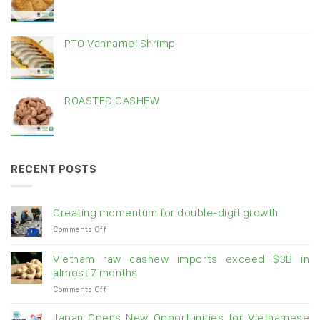
PTO Vannamei Shrimp
ROASTED CASHEW
RECENT POSTS
Creating momentum for double-digit growth
on
Comments Off
Creating
momentum
Vietnam raw cashew imports exceed $3B in
for
almost 7 months
double-
on
Comments Off
digit
Vietnam
growth
raw
Japan Opens New Opportunities for Vietnamese