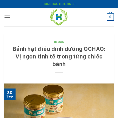
Skip
HUNGHAU HOLDINGS
to
content
0
BLOGS
Bánh hạt điều dinh dưỡng OCHAO:
Vị ngon tinh tế trong từng chiếc
bánh
30
Sep