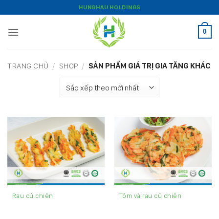
Bỏ
HUNGHAU HOLDINGS
qua
nội
0
dung
TRANG CHỦ
/
SHOP
/
SẢN PHẨM GIÁ TRỊ GIA TĂNG KHÁC
Rau củ chiên
Tôm và rau củ chiên