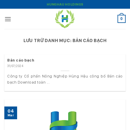
Bỏ
HUNGHAU HOLDINGS
qua
nội
0
dung
LƯU TRỮ DANH MỤC:
BẢN CÁO BẠCH
Bản cáo bạch
31/07/2024
Công ty Cổ phần Nông Nghiệp Hùng Hậu công bố Bản cáo
bạch Download toàn ...
04
Mar