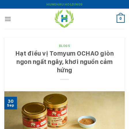
Skip
HUNGHAU HOLDINGS
to
content
0
BLOGS
Hạt điều vị Tomyum OCHAO giòn
ngon ngất ngây, khơi nguồn cảm
hứng
30
Sep