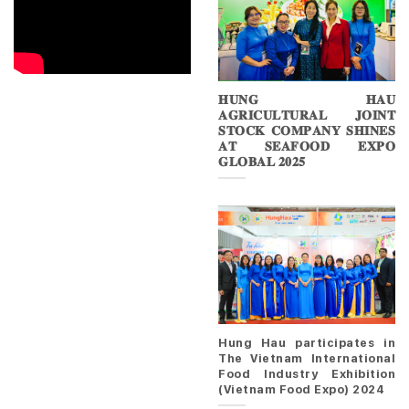
𝐇𝐔𝐍𝐆 𝐇𝐀𝐔
𝐀𝐆𝐑𝐈𝐂𝐔𝐋𝐓𝐔𝐑𝐀𝐋 𝐉𝐎𝐈𝐍𝐓
𝐒𝐓𝐎𝐂𝐊 𝐂𝐎𝐌𝐏𝐀𝐍𝐘 𝐒𝐇𝐈𝐍𝐄𝐒
𝐀𝐓 𝐒𝐄𝐀𝐅𝐎𝐎𝐃 𝐄𝐗𝐏𝐎
𝐆𝐋𝐎𝐁𝐀𝐋 𝟐𝟎𝟐𝟓
Hung Hau participates in
The Vietnam International
Food Industry Exhibition
(Vietnam Food Expo) 2024