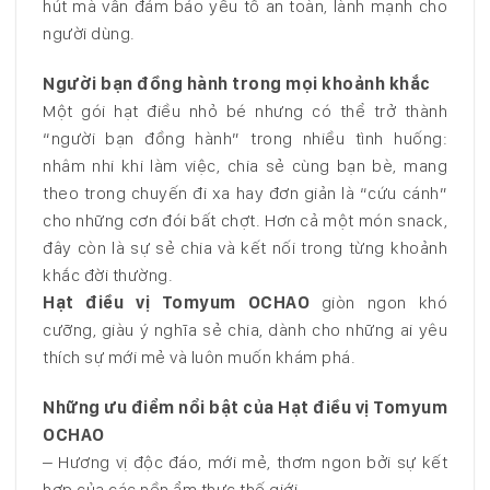
hút mà vẫn đảm bảo yếu tố an toàn, lành mạnh cho
người dùng.
Người bạn đồng hành trong mọi khoảnh khắc
Một gói hạt điều nhỏ bé nhưng có thể trở thành
“người bạn đồng hành” trong nhiều tình huống:
nhâm nhi khi làm việc, chia sẻ cùng bạn bè, mang
theo trong chuyến đi xa hay đơn giản là “cứu cánh”
cho những cơn đói bất chợt. Hơn cả một món snack,
đây còn là sự sẻ chia và kết nối trong từng khoảnh
khắc đời thường.
Hạt điều vị Tomyum OCHAO
giòn ngon khó
cưỡng, giàu ý nghĩa sẻ chia, dành cho những ai yêu
thích sự mới mẻ và luôn muốn khám phá.
Những ưu điểm nổi bật của Hạt điều vị Tomyum
OCHAO
– Hương vị độc đáo, mới mẻ, thơm ngon bởi sự kết
hợp của các nền ẩm thực thế giới.