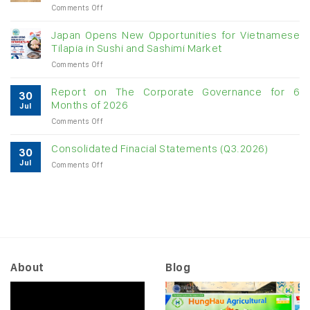
on
Comments Off
digit
Vietnam
growth
raw
Japan Opens New Opportunities for Vietnamese
cashew
Tilapia in Sushi and Sashimi Market
imports
on
Comments Off
exceed
Japan
$3B
Opens
in
Report on The Corporate Governance for 6
30
New
almost
Months of 2026
Jul
Opportunities
7
on
Comments Off
for
months
Report
Vietnamese
on
Tilapia
Consolidated Finacial Statements (Q3.2026)
30
The
in
Jul
on
Comments Off
Corporate
Sushi
Consolidated
Governance
and
Finacial
for
Sashimi
Statements
6
Market
(Q3.2026)
Months
of
2026
About
Blog