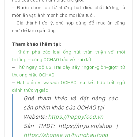
– Được chọn lọc từ những hạt điều chất lượng, là
món ăn vặt lành mạnh cho mọi lứa tuổi.
– Giá thành hợp lý, phù hợp dùng để mua ăn cũng
như để làm quà tặng.
Tham khảo thêm tại:
–
Khám phá các loại ống hút thân thiện với môi
trường – cùng OCHAO bảo vệ trái đất
–
Thử ngay bộ 03 Trái cây sấy “ngon-giòn-giọt” từ
thương hiệu OCHAO
–
Hạt điều vị wasabi OCHAO: sự kết hợp bất ngờ
đánh thức vị giác
Ghé tham khảo và đặt hàng các
sản phẩm khác của OCHAO tại
Website:
https://happyfood.vn
Sàn TMĐT: https://myu.vn/shop |
https://shopee.vn/hunghaufood