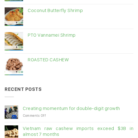
Coconut Butterfly Shrimp
PTO Vannamei Shrimp
ROASTED CASHEW
RECENT POSTS
Creating momentum for double-digit growth
on
Comments Off
Creating
momentum
Vietnam raw cashew imports exceed $3B in
for
almost 7 months
double-