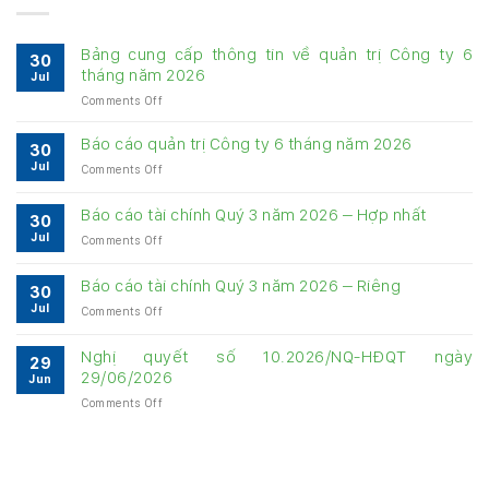
Bảng cung cấp thông tin về quản trị Công ty 6
30
tháng năm 2026
Jul
on
Comments Off
Bảng
cung
Báo cáo quản trị Công ty 6 tháng năm 2026
30
cấp
Jul
on
Comments Off
thông
Báo
tin
cáo
về
Báo cáo tài chính Quý 3 năm 2026 – Hợp nhất
30
quản
quản
Jul
on
Comments Off
trị
trị
Báo
Công
Công
cáo
ty
Báo cáo tài chính Quý 3 năm 2026 – Riêng
ty
30
tài
6
6
Jul
on
Comments Off
chính
tháng
tháng
Báo
Quý
năm
năm
cáo
3
Nghị quyết số 10.2026/NQ-HĐQT ngày
2026
2026
29
tài
năm
29/06/2026
Jun
chính
2026
on
Comments Off
Quý
–
Nghị
3
Hợp
quyết
năm
nhất
số
2026
10.2026/NQ-
–