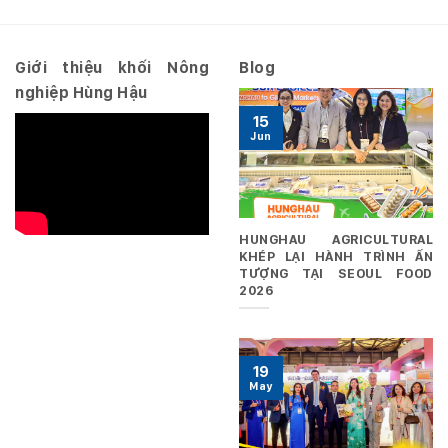
HĐQT
Riêng
ngày
29/06/2026
Giới thiệu khối Nông
Blog
nghiệp Hùng Hậu
15
Jun
HUNGHAU AGRICULTURAL
KHÉP LẠI HÀNH TRÌNH ẤN
TƯỢNG TẠI SEOUL FOOD
2026
19
May