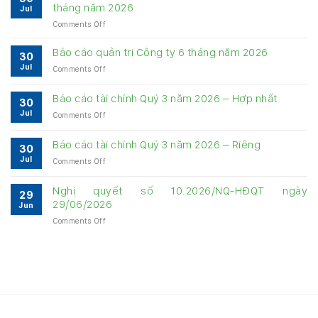
tháng năm 2026
Jul
on
Comments Off
Bảng
cung
Báo cáo quản trị Công ty 6 tháng năm 2026
30
cấp
Jul
on
Comments Off
thông
Báo
tin
cáo
về
Báo cáo tài chính Quý 3 năm 2026 – Hợp nhất
30
quản
quản
Jul
on
Comments Off
trị
trị
Báo
Công
Công
cáo
ty
Báo cáo tài chính Quý 3 năm 2026 – Riêng
ty
30
tài
6
6
Jul
on
Comments Off
chính
tháng
tháng
Báo
Quý
năm
năm
cáo
3
Nghị quyết số 10.2026/NQ-HĐQT ngày
2026
2026
29
tài
năm
29/06/2026
Jun
chính
2026
on
Comments Off
Quý
–
Nghị
3
Hợp
quyết
năm
nhất
số
2026
10.2026/NQ-
–
HĐQT
Riêng
ngày
29/06/2026