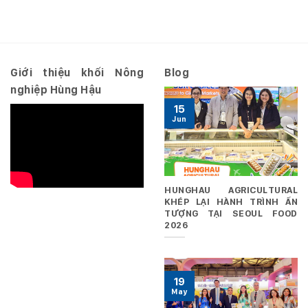
số
2026
10.2026/NQ-
–
HĐQT
Riêng
ngày
29/06/2026
Giới thiệu khối Nông
Blog
nghiệp Hùng Hậu
15
Jun
HUNGHAU AGRICULTURAL
KHÉP LẠI HÀNH TRÌNH ẤN
TƯỢNG TẠI SEOUL FOOD
2026
19
May