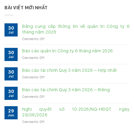
BÀI VIẾT MỚI NHẤT
Bảng cung cấp thông tin về quản trị Công ty 6
30
tháng năm 2026
Jul
on
Comments Off
Bảng
cung
Báo cáo quản trị Công ty 6 tháng năm 2026
30
cấp
Jul
on
Comments Off
thông
Báo
tin
cáo
về
Báo cáo tài chính Quý 3 năm 2026 – Hợp nhất
30
quản
quản
Jul
on
Comments Off
trị
trị
Báo
Công
Công
cáo
ty
Báo cáo tài chính Quý 3 năm 2026 – Riêng
ty
30
tài
6
6
Jul
on
Comments Off
chính
tháng
tháng
Báo
Quý
năm
năm
cáo
3
Nghị quyết số 10.2026/NQ-HĐQT ngày
2026
2026
29
tài
năm
29/06/2026
Jun
chính
2026
on
Comments Off
Quý
–
Nghị
3
Hợp
quyết
năm
nhất