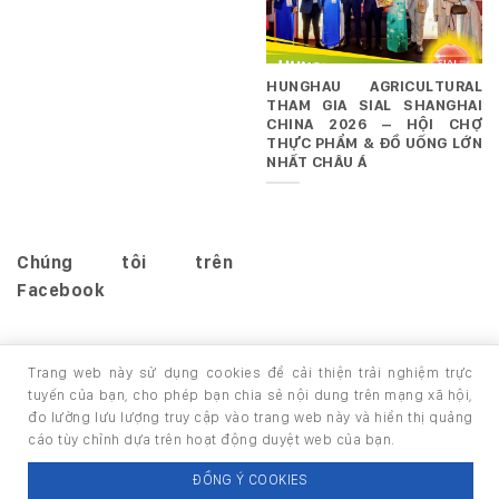
HUNGHAU AGRICULTURAL
THAM GIA SIAL SHANGHAI
CHINA 2026 – HỘI CHỢ
THỰC PHẨM & ĐỒ UỐNG LỚN
NHẤT CHÂU Á
Chúng tôi trên
Facebook
Trang web này sử dụng cookies để cải thiện trải nghiệm trực
tuyến của bạn, cho phép bạn chia sẻ nội dung trên mạng xã hội,
đo lường lưu lượng truy cập vào trang web này và hiển thị quảng
TRANG CHỦ
GIỚI THIỆU
SẢN PHẨM
cáo tùy chỉnh dựa trên hoạt động duyệt web của bạn.
Copyright 2026 ©
thuộc HUNGHAU HOLDINGS. All rights
ĐỒNG Ý COOKIES
reserved.