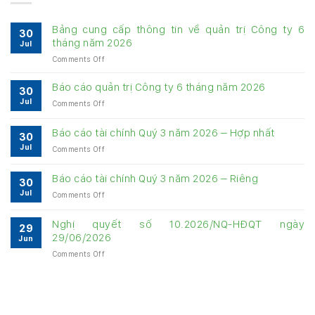
Bảng cung cấp thông tin về quản trị Công ty 6
30
tháng năm 2026
Jul
on
Comments Off
Bảng
cung
Báo cáo quản trị Công ty 6 tháng năm 2026
30
cấp
Jul
on
Comments Off
thông
Báo
tin
cáo
về
Báo cáo tài chính Quý 3 năm 2026 – Hợp nhất
30
quản
quản
Jul
on
Comments Off
trị
trị
Báo
Công
Công
cáo
ty
Báo cáo tài chính Quý 3 năm 2026 – Riêng
ty
30
tài
6
6
Jul
on
Comments Off
chính
tháng
tháng
Báo
Quý
năm
năm
cáo
3
Nghị quyết số 10.2026/NQ-HĐQT ngày
2026
2026
29
tài
năm
29/06/2026
Jun
chính
2026
on
Comments Off
Quý
–
Nghị
3
Hợp
quyết
năm
nhất
số
2026
10.2026/NQ-
–
HĐQT
Riêng