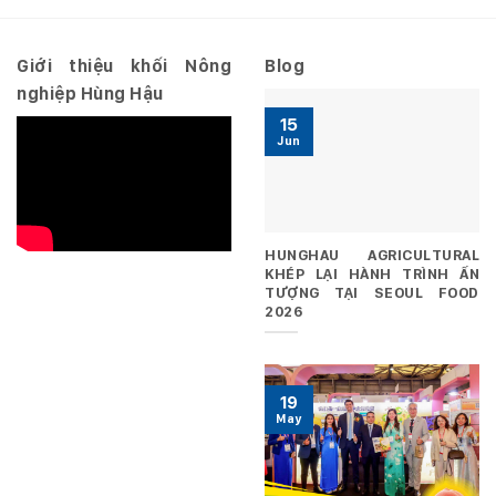
ngày
29/06/2026
Giới thiệu khối Nông
Blog
nghiệp Hùng Hậu
15
Jun
HUNGHAU AGRICULTURAL
KHÉP LẠI HÀNH TRÌNH ẤN
TƯỢNG TẠI SEOUL FOOD
2026
19
May