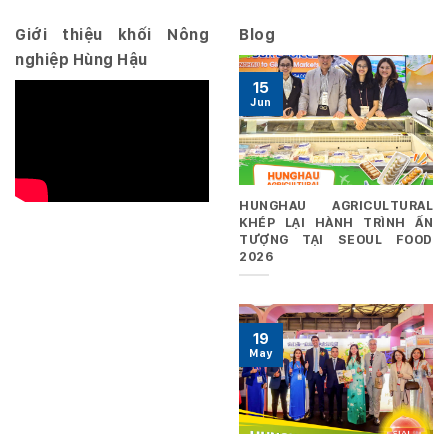
29/06/2026
Giới thiệu khối Nông
Blog
nghiệp Hùng Hậu
15
Jun
HUNGHAU AGRICULTURAL
KHÉP LẠI HÀNH TRÌNH ẤN
TƯỢNG TẠI SEOUL FOOD
2026
19
May