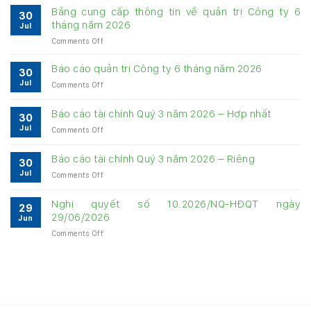
Bảng cung cấp thông tin về quản trị Công ty 6
30
tháng năm 2026
Jul
on
Comments Off
Bảng
cung
Báo cáo quản trị Công ty 6 tháng năm 2026
30
cấp
Jul
on
Comments Off
thông
Báo
tin
cáo
về
Báo cáo tài chính Quý 3 năm 2026 – Hợp nhất
30
quản
quản
Jul
on
Comments Off
trị
trị
Báo
Công
Công
cáo
ty
Báo cáo tài chính Quý 3 năm 2026 – Riêng
ty
30
tài
6
6
Jul
on
Comments Off
chính
tháng
tháng
Báo
Quý
năm
năm
cáo
3
Nghị quyết số 10.2026/NQ-HĐQT ngày
2026
2026
29
tài
năm
29/06/2026
Jun
chính
2026
on
Comments Off
Quý
–
Nghị
3
Hợp
quyết
năm
nhất
số
2026
10.2026/NQ-
–
HĐQT
Riêng
ngày