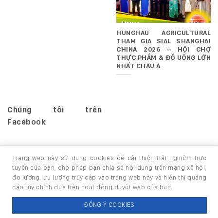
HUNGHAU AGRICULTURAL
THAM GIA SIAL SHANGHAI
CHINA 2026 – HỘI CHỢ
THỰC PHẨM & ĐỒ UỐNG LỚN
NHẤT CHÂU Á
Chúng tôi trên
Facebook
Trang web này sử dụng cookies để cải thiện trải nghiệm trực
tuyến của bạn, cho phép bạn chia sẻ nội dung trên mạng xã hội,
đo lường lưu lượng truy cập vào trang web này và hiển thị quảng
TRANG CHỦ
GIỚI THIỆU
SẢN PHẨM
cáo tùy chỉnh dựa trên hoạt động duyệt web của bạn.
Copyright 2026 ©
thuộc HUNGHAU HOLDINGS. All rights
ĐỒNG Ý COOKIES
reserved.