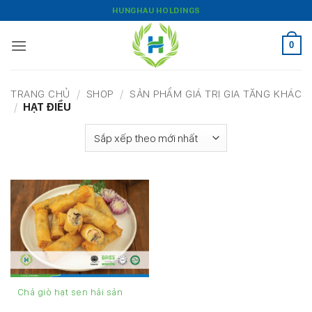
Bỏ
HUNGHAU HOLDINGS
qua
nội
0
dung
TRANG CHỦ
/
SHOP
/
SẢN PHẨM GIÁ TRỊ GIA TĂNG KHÁC
/
HẠT ĐIỀU
Chả giò hạt sen hải sản