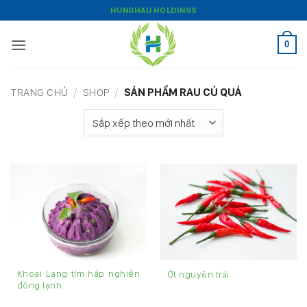
Bỏ
HUNGHAU HOLDINGS
qua
nội
0
dung
TRANG CHỦ
/
SHOP
/
SẢN PHẨM RAU CỦ QUẢ
Khoai Lang tím hấp nghiền
Ớt nguyên trái
đông lạnh