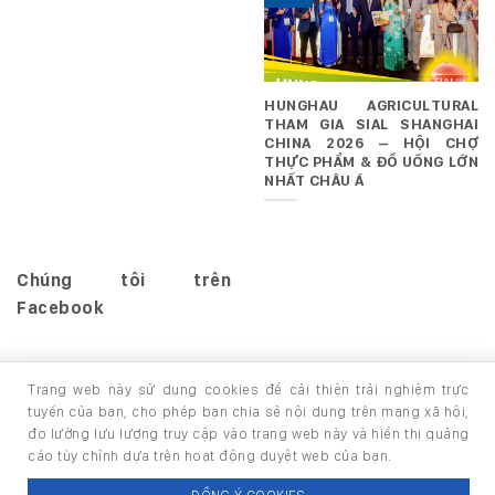
HUNGHAU AGRICULTURAL
THAM GIA SIAL SHANGHAI
CHINA 2026 – HỘI CHỢ
THỰC PHẨM & ĐỒ UỐNG LỚN
NHẤT CHÂU Á
Chúng tôi trên
Facebook
Trang web này sử dụng cookies để cải thiện trải nghiệm trực
tuyến của bạn, cho phép bạn chia sẻ nội dung trên mạng xã hội,
đo lường lưu lượng truy cập vào trang web này và hiển thị quảng
TRANG CHỦ
GIỚI THIỆU
SẢN PHẨM
cáo tùy chỉnh dựa trên hoạt động duyệt web của bạn.
Copyright 2026 ©
thuộc HUNGHAU HOLDINGS. All rights