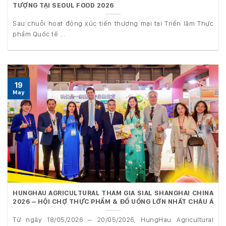
TƯỢNG TẠI SEOUL FOOD 2026
Sau chuỗi hoạt động xúc tiến thương mại tại Triển lãm Thực
phẩm Quốc tế ...
19
May
HUNGHAU AGRICULTURAL THAM GIA SIAL SHANGHAI CHINA
2026 – HỘI CHỢ THỰC PHẨM & ĐỒ UỐNG LỚN NHẤT CHÂU Á
Từ ngày 18/05/2026 – 20/05/2026, HungHau Agricultural