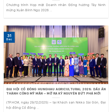
Chương trình Họp mặt Doanh nhân Đồng hương Tây Ninh
mừng Xuân Bính Ngọ 2026 ...
31
Dec
ĐẠI HỘI CỔ ĐÔNG HUNGHAU AGRICULTURAL 2026: DẤU ẤN
THÀNH CÔNG MỸ MÃN – MỞ RA KỶ NGUYÊN BỨT PHÁ MỚI
(TP.HCM, ngày 29/12/2025) – tại Khách sạn Nikko Sài Gòn, Đại
hội đồng Cổ đông ...