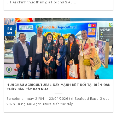
(HHA) chính thức tham gia Hội chợ SIAL ...
24
Apr
HUNGHAU AGRICULTURAL ĐẨY MẠNH KẾT NỐI TẠI DIỄN ĐÀN
THỦY SẢN TÂY BAN NHA
Barcelona, ngày 21/04 – 23/04/2026 tại Seafood Expo Global
2026, HungHau Agricultural tiếp tục đẩy ...