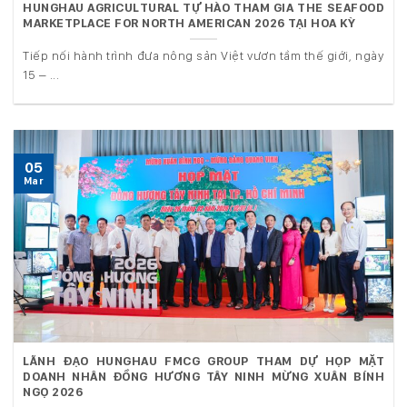
HUNGHAU AGRICULTURAL TỰ HÀO THAM GIA THE SEAFOOD
MARKETPLACE FOR NORTH AMERICAN 2026 TẠI HOA KỲ
Tiếp nối hành trình đưa nông sản Việt vươn tầm thế giới, ngày
15 – ...
05
Mar
LÃNH ĐẠO HUNGHAU FMCG GROUP THAM DỰ HỌP MẶT
DOANH NHÂN ĐỒNG HƯƠNG TÂY NINH MỪNG XUÂN BÍNH
NGỌ 2026