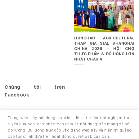
19
May
HUNGHAU AGRICULTURAL
THAM GIA SIAL SHANGHAI
CHINA 2026 – HỘI CHỢ
THỰC PHẨM & ĐỒ UỐNG LỚN
NHẤT CHÂU Á
Chúng tôi trên
Facebook
Trang web này sử dụng cookies để cải thiện trải nghiệm trực
tuyến của bạn, cho phép bạn chia sẻ nội dung trên mạng xã hội,
đo lường lưu lượng truy cập vào trang web này và hiển thị quảng
TRANG CHỦ
GIỚI THIỆU
SẢN PHẨM
cáo tùy chỉnh dựa trên hoạt động duyệt web của bạn.