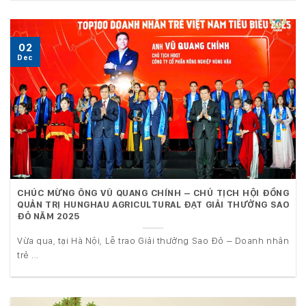
02
Dec
CHÚC MỪNG ÔNG VŨ QUANG CHÍNH – CHỦ TỊCH HỘI ĐỒNG
QUẢN TRỊ HUNGHAU AGRICULTURAL ĐẠT GIẢI THƯỞNG SAO
ĐỎ NĂM 2025
Vừa qua, tại Hà Nội, Lễ trao Giải thưởng Sao Đỏ – Doanh nhân
trẻ ...