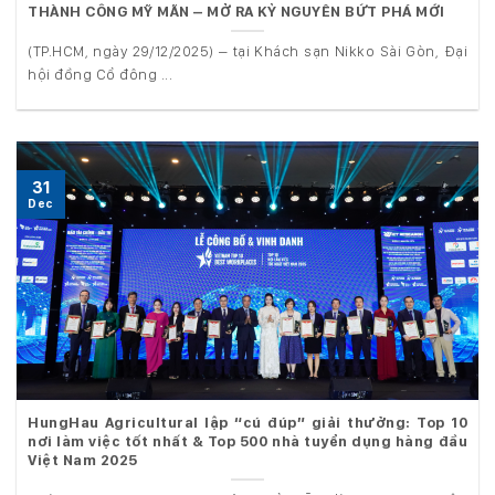
THÀNH CÔNG MỸ MÃN – MỞ RA KỶ NGUYÊN BỨT PHÁ MỚI
(TP.HCM, ngày 29/12/2025) – tại Khách sạn Nikko Sài Gòn, Đại
hội đồng Cổ đông ...
31
Dec
HungHau Agricultural lập “cú đúp” giải thưởng: Top 10
nơi làm việc tốt nhất & Top 500 nhà tuyển dụng hàng đầu
Việt Nam 2025