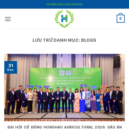
Bỏ
HUNGHAU HOLDINGS
qua
nội
0
dung
LƯU TRỮ DANH MỤC:
BLOGS
31
Dec
ĐẠI HỘI CỔ ĐÔNG HUNGHAU AGRICULTURAL 2026: DẤU ẤN