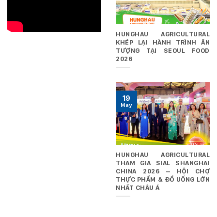
HUNGHAU AGRICULTURAL
KHÉP LẠI HÀNH TRÌNH ẤN
TƯỢNG TẠI SEOUL FOOD
2026
19
May
HUNGHAU AGRICULTURAL
THAM GIA SIAL SHANGHAI
CHINA 2026 – HỘI CHỢ
THỰC PHẨM & ĐỒ UỐNG LỚN
NHẤT CHÂU Á