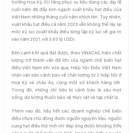
trường Hoa Kỳ, EU tăng phục vụ tiêu dùng các dịp lễ
cuối năm đã đẩy kim ngạch xuất khẩu hạt điều của
Việt Nam những tháng cuối năm nhích lên. Tuy nhiên,
xuất khẩu hạt điều cả năm 2023 vẫn không thể lấy lại
mốc kỷ lục (xuất khẩu điều từng lập kỷ lục về giá trị
vào năm 2021, với 3,63 tỷ USD).
Bên cạnh kết quả đạt được, theo VINACAS, hiện chất
lượng trở thành vấn đề lớn của ngành chế biến hạt
điều Việt Nam khi vừa qua, Hiệp hội Điều Việt Nam
nhận văn bản cảnh báo về chất lượng từ 2 hiệp hội ở
Hoa Kỳ và châu Âu, cùng một số khách hàng lớn.
Trong đó, những chỉ tiêu bị cảnh báo là sâu mọt
sống, dư lượng thuốc bảo vệ thực vật và tạp chất lạ…
Thêm vào đó, hầu hết các doanh nghiệp chế biến
điều chưa chủ động được nguồn nguyên liệu; nguồn
cung hạt điều thô mới chỉ đáp ứng được khoảng 30%