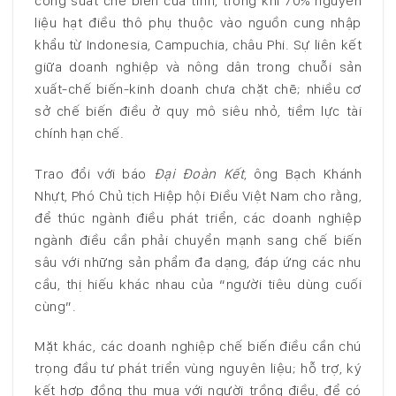
công suất chế biến của tỉnh, trong khi 70% nguyên
liệu hạt điều thô phụ thuộc vào nguồn cung nhập
khẩu từ Indonesia, Campuchia, châu Phi. Sự liên kết
giữa doanh nghiệp và nông dân trong chuỗi sản
xuất-chế biến-kinh doanh chưa chặt chẽ; nhiều cơ
sở chế biến điều ở quy mô siêu nhỏ, tiềm lực tài
chính hạn chế.
Trao đổi với báo
Đại Đoàn Kết
, ông Bạch Khánh
Nhựt, Phó Chủ tịch Hiệp hội Điều Việt Nam cho rằng,
để thúc ngành điều phát triển, các doanh nghiệp
ngành điều cần phải chuyển mạnh sang chế biến
sâu với những sản phẩm đa dạng, đáp ứng các nhu
cầu, thị hiếu khác nhau của “người tiêu dùng cuối
cùng”.
Mặt khác, các doanh nghiệp chế biến điều cần chú
trọng đầu tư phát triển vùng nguyên liệu; hỗ trợ, ký
kết hợp đồng thu mua với người trồng điều, để có