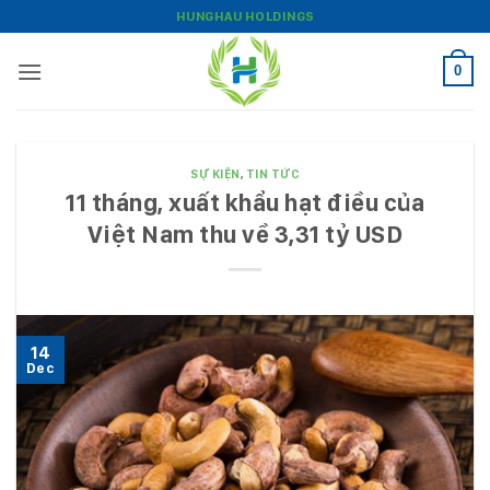
Bỏ
HUNGHAU HOLDINGS
qua
nội
0
dung
SỰ KIỆN
,
TIN TỨC
11 tháng, xuất khẩu hạt điều của
Việt Nam thu về 3,31 tỷ USD
14
Dec