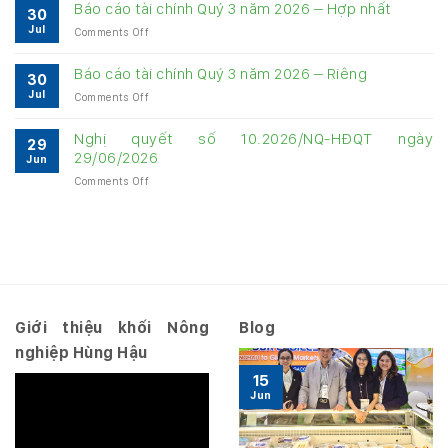
về
Báo cáo tài chính Quý 3 năm 2026 – Hợp nhất
30
quản
quản
Jul
on
Comments Off
trị
trị
Báo
Công
Công
cáo
ty
Báo cáo tài chính Quý 3 năm 2026 – Riêng
ty
30
tài
6
6
Jul
on
Comments Off
chính
tháng
tháng
Báo
Quý
năm
năm
cáo
3
Nghị quyết số 10.2026/NQ-HĐQT ngày
2026
2026
29
tài
năm
29/06/2026
Jun
chính
2026
on
Comments Off
Quý
–
Nghị
3
Hợp
quyết
năm
nhất
số
2026
10.2026/NQ-
–
HĐQT
Riêng
ngày
29/06/2026
Giới thiệu khối Nông
Blog
nghiệp Hùng Hậu
15
Jun