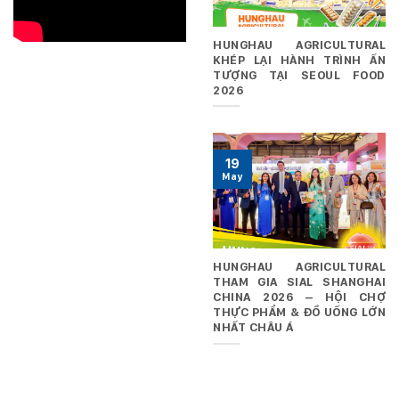
HUNGHAU AGRICULTURAL
KHÉP LẠI HÀNH TRÌNH ẤN
TƯỢNG TẠI SEOUL FOOD
2026
19
May
HUNGHAU AGRICULTURAL
THAM GIA SIAL SHANGHAI
CHINA 2026 – HỘI CHỢ
THỰC PHẨM & ĐỒ UỐNG LỚN
NHẤT CHÂU Á