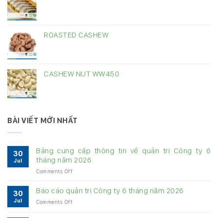
ROASTED CASHEW
CASHEW NUT WW450
BÀI VIẾT MỚI NHẤT
Bảng cung cấp thông tin về quản trị Công ty 6
30
tháng năm 2026
Jul
on
Comments Off
Bảng
cung
Báo cáo quản trị Công ty 6 tháng năm 2026
30
cấp
Jul
on
Comments Off
thông
Báo
tin
cáo