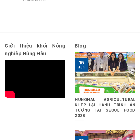
Comments Off
Quý
–
Nghị
3
Hợp
quyết
năm
nhất
số
2026
10.2026/NQ-
–
HĐQT
Riêng
ngày
29/06/2026
Giới thiệu khối Nông
Blog
nghiệp Hùng Hậu
15
Jun
HUNGHAU AGRICULTURAL
KHÉP LẠI HÀNH TRÌNH ẤN
TƯỢNG TẠI SEOUL FOOD
2026