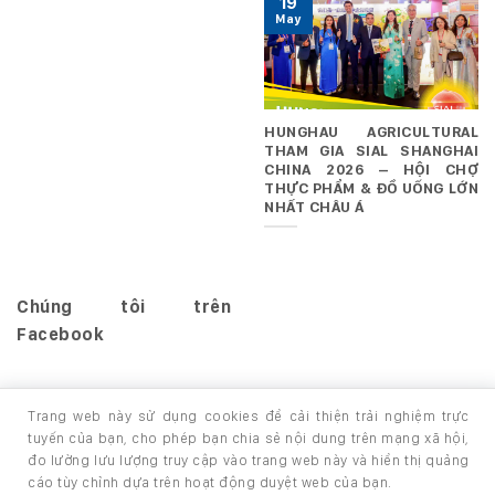
19
May
HUNGHAU AGRICULTURAL
THAM GIA SIAL SHANGHAI
CHINA 2026 – HỘI CHỢ
THỰC PHẨM & ĐỒ UỐNG LỚN
NHẤT CHÂU Á
Chúng tôi trên
Facebook
Trang web này sử dụng cookies để cải thiện trải nghiệm trực
tuyến của bạn, cho phép bạn chia sẻ nội dung trên mạng xã hội,
đo lường lưu lượng truy cập vào trang web này và hiển thị quảng
TRANG CHỦ
GIỚI THIỆU
SẢN PHẨM
cáo tùy chỉnh dựa trên hoạt động duyệt web của bạn.