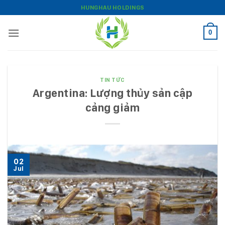
Bỏ
HUNGHAU HOLDINGS
qua
nội
0
dung
TIN TỨC
Argentina: Lượng thủy sản cập
cảng giảm
02
Jul