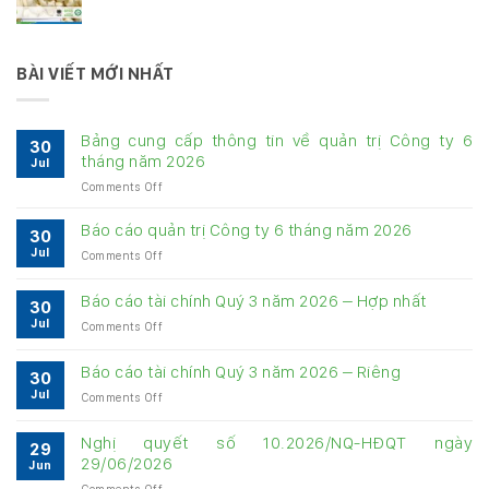
BÀI VIẾT MỚI NHẤT
Bảng cung cấp thông tin về quản trị Công ty 6
30
tháng năm 2026
Jul
on
Comments Off
Bảng
cung
Báo cáo quản trị Công ty 6 tháng năm 2026
30
cấp
Jul
on
Comments Off
thông
Báo
tin
cáo
về
Báo cáo tài chính Quý 3 năm 2026 – Hợp nhất
30
quản
quản
Jul
on
Comments Off
trị
trị
Báo
Công
Công
cáo
ty
Báo cáo tài chính Quý 3 năm 2026 – Riêng
ty
30
tài
6
6
Jul
on
Comments Off
chính
tháng
tháng
Báo
Quý
năm
năm
cáo
3
Nghị quyết số 10.2026/NQ-HĐQT ngày
2026
2026
29
tài
năm
29/06/2026
Jun
chính
2026
on