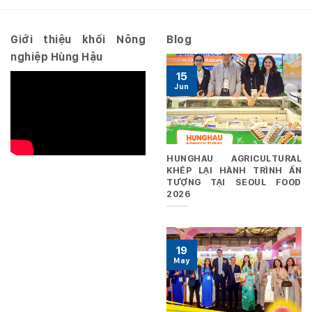
ngày
29/06/2026
Giới thiệu khối Nông
Blog
nghiệp Hùng Hậu
15
Jun
HUNGHAU AGRICULTURAL
KHÉP LẠI HÀNH TRÌNH ẤN
TƯỢNG TẠI SEOUL FOOD
2026
19
May