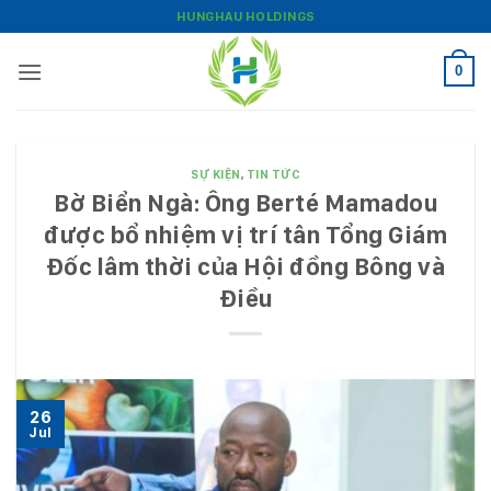
Bỏ
HUNGHAU HOLDINGS
qua
nội
0
dung
SỰ KIỆN
,
TIN TỨC
Bờ Biển Ngà: Ông Berté Mamadou
được bổ nhiệm vị trí tân Tổng Giám
Đốc lâm thời của Hội đồng Bông và
Điều
26
Jul