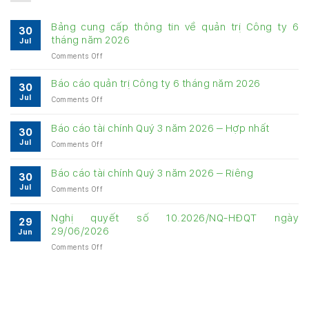
Bảng cung cấp thông tin về quản trị Công ty 6
30
tháng năm 2026
Jul
on
Comments Off
Bảng
cung
Báo cáo quản trị Công ty 6 tháng năm 2026
30
cấp
Jul
on
Comments Off
thông
Báo
tin
cáo
về
Báo cáo tài chính Quý 3 năm 2026 – Hợp nhất
30
quản
quản
Jul
on
Comments Off
trị
trị
Báo
Công
Công
cáo
ty
Báo cáo tài chính Quý 3 năm 2026 – Riêng
ty
30
tài
6
6
Jul
on
Comments Off
chính
tháng
tháng
Báo
Quý
năm
năm
cáo
3
Nghị quyết số 10.2026/NQ-HĐQT ngày
2026
2026
29
tài
năm
29/06/2026
Jun
chính
2026
on
Comments Off
Quý
–
Nghị
3
Hợp
quyết
năm
nhất
số
2026
10.2026/NQ-
–
HĐQT
Riêng