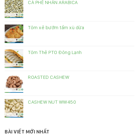
CÀ PHÊ NHÂN ARABICA
Tôm xẻ bướm tẩm xù dừa
Tôm Thẻ PTO Đông Lạnh
ROASTED CASHEW
CASHEW NUT WW450
BÀI VIẾT MỚI NHẤT