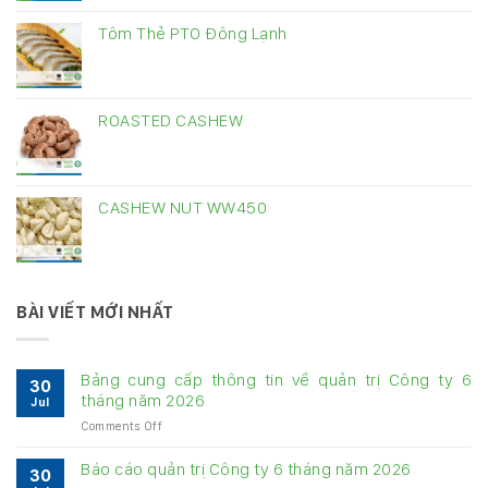
Tôm Thẻ PTO Đông Lạnh
ROASTED CASHEW
CASHEW NUT WW450
BÀI VIẾT MỚI NHẤT
Bảng cung cấp thông tin về quản trị Công ty 6
30
tháng năm 2026
Jul
on
Comments Off
Bảng
cung
Báo cáo quản trị Công ty 6 tháng năm 2026
30
cấp