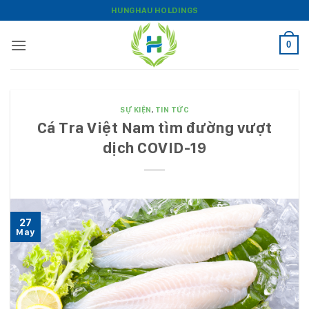
Bỏ
HUNGHAU HOLDINGS
qua
nội
0
dung
SỰ KIỆN
,
TIN TỨC
Cá Tra Việt Nam tìm đường vượt
dịch COVID-19
27
May