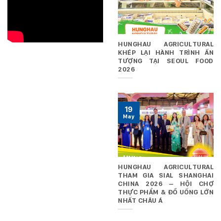
HUNGHAU AGRICULTURAL
KHÉP LẠI HÀNH TRÌNH ẤN
TƯỢNG TẠI SEOUL FOOD
2026
19
May
HUNGHAU AGRICULTURAL
THAM GIA SIAL SHANGHAI
CHINA 2026 – HỘI CHỢ
THỰC PHẨM & ĐỒ UỐNG LỚN
NHẤT CHÂU Á