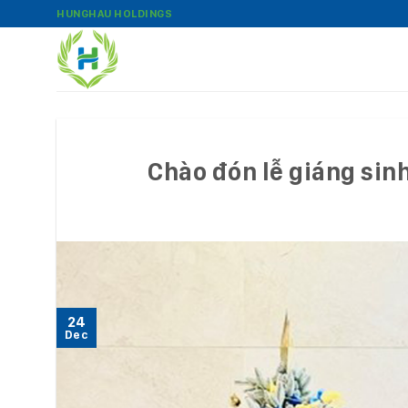
Bỏ
HUNGHAU HOLDINGS
qua
nội
dung
Chào đón lễ giáng sinh
24
Dec