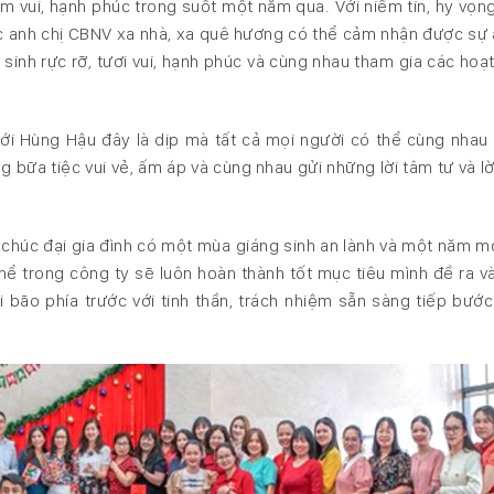
ềm vui, hạnh phúc trong suốt một năm qua. Với niềm tin, hy vọn
 anh chị CBNV xa nhà, xa quê hương có thể cảm nhận được sự
 sinh rực rỡ, tươi vui, hạnh phúc và cùng nhau tham gia các hoạ
ới Hùng Hậu đây là dịp mà tất cả mọi người có thể cùng nhau 
ng bữa tiệc vui vẻ, ấm áp và cùng nhau gửi những lời tâm tư và l
chúc đại gia đình có một mùa giáng sinh an lành và một năm mớ
thể trong công ty sẽ luôn hoàn thành tốt mục tiêu mình đề ra v
 bão phía trước với tinh thần, trách nhiệm sẵn sàng tiếp bước