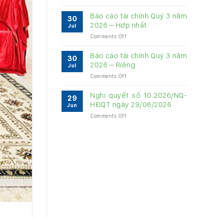
Báo
về
cáo
quản
Báo cáo tài chính Quý 3 năm
30
quản
trị
2026 – Hợp nhất
Jul
trị
Công
on
Comments Off
Công
ty
Báo
ty
6
cáo
6
Báo cáo tài chính Quý 3 năm
tháng
30
tài
tháng
2026 – Riêng
năm
Jul
chính
năm
2026
on
Comments Off
Quý
2026
Báo
3
cáo
năm
Nghị quyết số 10.2026/NQ-
29
tài
2026
HĐQT ngày 29/06/2026
Jun
chính
–
on
Comments Off
Quý
Hợp
Nghị
3
nhất
quyết
năm
số
2026
10.2026/NQ-
–
HĐQT
Riêng
ngày
29/06/2026