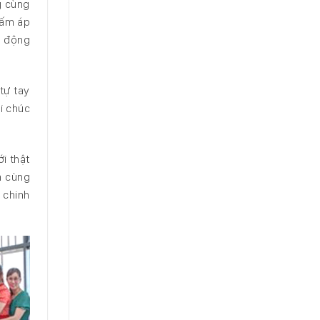
g cùng
 ấm áp
t động
tự tay
ời chúc
i thật
à cùng
 chinh