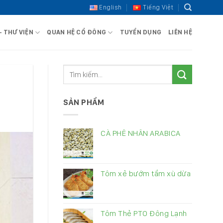
English
Tiếng Việt
– THƯ VIỆN
QUAN HỆ CỔ ĐÔNG
TUYỂN DỤNG
LIÊN HỆ
SẢN PHẨM
CÀ PHÊ NHÂN ARABICA
Tôm xẻ bướm tẩm xù dừa
Tôm Thẻ PTO Đông Lạnh