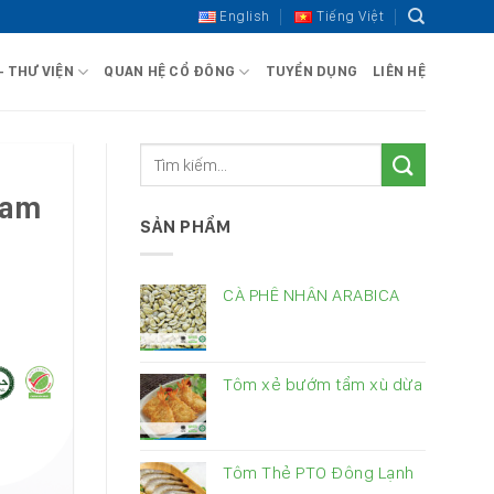
English
Tiếng Việt
– THƯ VIỆN
QUAN HỆ CỔ ĐÔNG
TUYỂN DỤNG
LIÊN HỆ
Nam
SẢN PHẨM
CÀ PHÊ NHÂN ARABICA
Tôm xẻ bướm tẩm xù dừa
Tôm Thẻ PTO Đông Lạnh