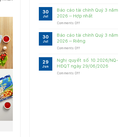
Báo
về
cáo
quản
Báo cáo tài chính Quý 3 năm
30
quản
trị
2026 – Hợp nhất
Jul
trị
Công
on
Comments Off
Công
ty
Báo
ty
6
cáo
6
Báo cáo tài chính Quý 3 năm
tháng
30
tài
tháng
2026 – Riêng
năm
Jul
chính
năm
2026
on
Comments Off
Quý
2026
Báo
3
cáo
năm
Nghị quyết số 10.2026/NQ-
29
tài
2026
HĐQT ngày 29/06/2026
Jun
chính
–
on
Comments Off
Quý
Hợp
Nghị
3
nhất
quyết
năm
số
2026
10.2026/NQ-
–
HĐQT
Riêng
ngày
29/06/2026