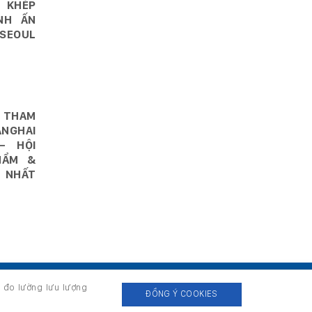
 KHÉP
NH ẤN
SEOUL
 THAM
NGHAI
– HỘI
HẨM &
 NHẤT
, đo lường lưu lượng
ĐỒNG Ý COOKIES