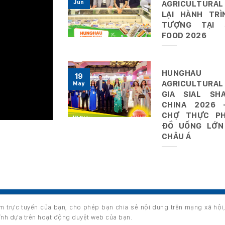
Jun
AGRICULTURAL
LẠI HÀNH TRÌ
TƯỢNG TẠI 
FOOD 2026
HUNGHAU
19
AGRICULTURAL
May
GIA SIAL SHA
CHINA 2026 
CHỢ THỰC P
ĐỒ UỐNG LỚN
CHÂU Á
ệm trực tuyến của bạn, cho phép bạn chia sẻ nội dung trên mạng xã hội
s reserved.
hỉnh dựa trên hoạt động duyệt web của bạn.