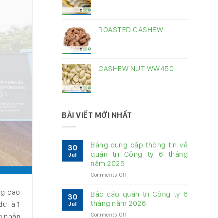
ROASTED CASHEW
CASHEW NUT WW450
BÀI VIẾT MỚI NHẤT
Bảng cung cấp thông tin về
30
quản trị Công ty 6 tháng
Jul
năm 2026
on
Comments Off
Bảng
ng cao
cung
Báo cáo quản trị Công ty 6
30
cấp
tháng năm 2026
ự là 1
Jul
thông
on
Comments Off
g nhân
tin