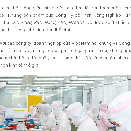
p các hệ thông siệu thị và cửa hàng bán lẻ trên toàn quốc như:
peyes… Những sản phẩm của Công Ty cổ Phần Nông Nghiệp Hù
g như:
ISO 2200, BRC, Halal, ASC, HACCP
… và được xuất khẩu sa
 thị trường khó tính trên thể giới.
 với các công ty, doanh nghiệp của Việt Nam nói chung và Công
mà rất nhiều doanh nghiệp đã phải cố gắng rất nhiều, không ng
m chất lượng tốt nhất, chất lượng nhất. Đó cũng là tầm nhìn c
ền kinh tế thế giới.