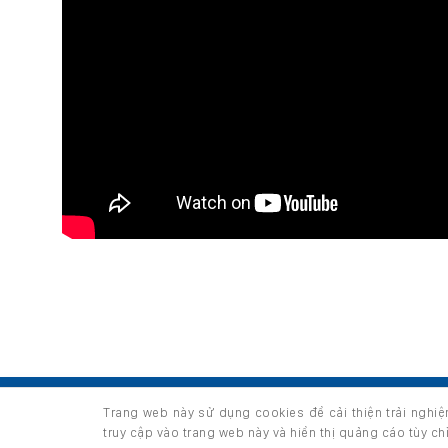
TRANG CHỦ
GIỚI THIỆU
SẢN PHẨM
Trang web này sử dụng cookies để cải thiện trải nghi
Copyright 2026 ©
thuộc HUNGHAU HOLDINGS. All right
truy cập vào trang web này và hiển thị quảng cáo tùy c