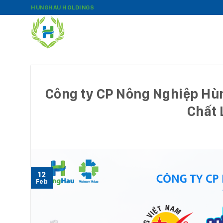
Bỏ
HUNGHAU HOLDINGS
qua
nội
dung
Công ty CP Nông Nghiệp Hù
Chất 
12
Feb