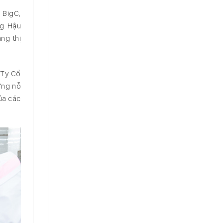
 BigC,
ng Hậu
ng thị
 Ty Cổ
ừng nỗ
ủa các