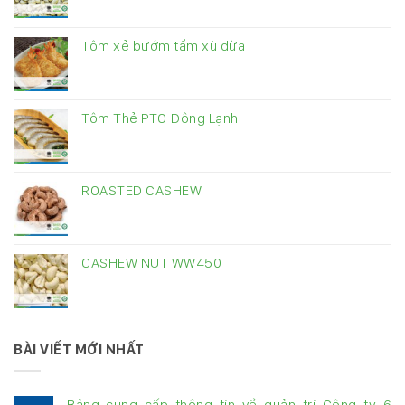
Tôm xẻ bướm tẩm xù dừa
Tôm Thẻ PTO Đông Lạnh
ROASTED CASHEW
CASHEW NUT WW450
BÀI VIẾT MỚI NHẤT
Bảng cung cấp thông tin về quản trị Công ty 6