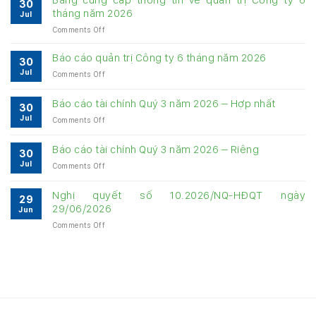
30
tháng năm 2026
Jul
on
Comments Off
Bảng
cung
Báo cáo quản trị Công ty 6 tháng năm 2026
30
cấp
Jul
on
Comments Off
thông
Báo
tin
cáo
về
Báo cáo tài chính Quý 3 năm 2026 – Hợp nhất
30
quản
quản
Jul
on
Comments Off
trị
trị
Báo
Công
Công
cáo
ty
Báo cáo tài chính Quý 3 năm 2026 – Riêng
ty
30
tài
6
6
Jul
on
Comments Off
chính
tháng
tháng
Báo
Quý
năm
năm
cáo
3
Nghị quyết số 10.2026/NQ-HĐQT ngày
2026
2026
29
tài
năm
29/06/2026
Jun
chính
2026
on
Comments Off
Quý
–
Nghị
3
Hợp
quyết
năm
nhất
số
2026
10.2026/NQ-
–
HĐQT
Riêng
ngày
29/06/2026