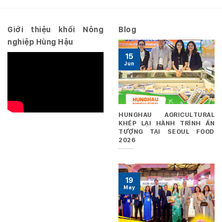
ngày
29/06/2026
Giới thiệu khối Nông
Blog
nghiệp Hùng Hậu
15
Jun
HUNGHAU AGRICULTURAL
KHÉP LẠI HÀNH TRÌNH ẤN
TƯỢNG TẠI SEOUL FOOD
2026
19
May