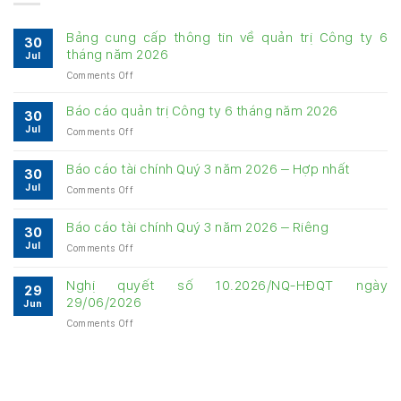
Bảng cung cấp thông tin về quản trị Công ty 6
30
tháng năm 2026
Jul
on
Comments Off
Bảng
cung
Báo cáo quản trị Công ty 6 tháng năm 2026
30
cấp
Jul
on
Comments Off
thông
Báo
tin
cáo
về
Báo cáo tài chính Quý 3 năm 2026 – Hợp nhất
30
quản
quản
Jul
on
Comments Off
trị
trị
Báo
Công
Công
cáo
ty
Báo cáo tài chính Quý 3 năm 2026 – Riêng
ty
30
tài
6
6
Jul
on
Comments Off
chính
tháng
tháng
Báo
Quý
năm
năm
cáo
3
Nghị quyết số 10.2026/NQ-HĐQT ngày
2026
2026
29
tài
năm
29/06/2026
Jun
chính
2026
on
Comments Off
Quý
–
Nghị
3
Hợp
quyết
năm
nhất
số
2026
10.2026/NQ-
–
HĐQT
Riêng