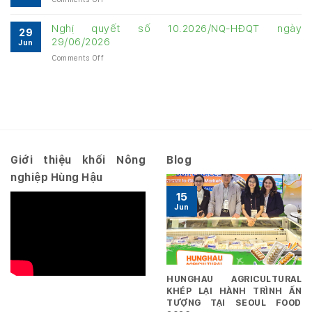
chính
tháng
tháng
Báo
Quý
năm
năm
cáo
3
Nghị quyết số 10.2026/NQ-HĐQT ngày
2026
2026
29
tài
năm
29/06/2026
Jun
chính
2026
on
Comments Off
Quý
–
Nghị
3
Hợp
quyết
năm
nhất
số
2026
10.2026/NQ-
–
HĐQT
Riêng
ngày
29/06/2026
Giới thiệu khối Nông
Blog
nghiệp Hùng Hậu
15
Jun
HUNGHAU AGRICULTURAL
KHÉP LẠI HÀNH TRÌNH ẤN
TƯỢNG TẠI SEOUL FOOD