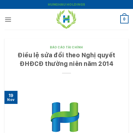
Bỏ
HUNGHAU HOLDINGS
qua
nội
0
dung
BÁO CÁO TÀI CHÍNH
Điều lệ sửa đổi theo Nghị quyết
ĐHĐCĐ thường niên năm 2014
19
Nov