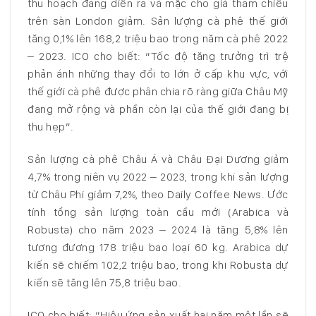
thu hoạch đang diễn ra và mặc cho giá tham chiếu
trên sàn London giảm. Sản lượng cà phê thế giới
tăng 0,1% lên 168,2 triệu bao trong năm cà phê 2022
– 2023. ICO cho biết: “Tốc độ tăng trưởng trì trệ
phản ánh những thay đổi to lớn ở cấp khu vực, với
thế giới cà phê được phân chia rõ ràng giữa Châu Mỹ
đang mở rộng và phần còn lại của thế giới đang bị
thu hẹp”.
Sản lượng cà phê Châu Á và Châu Đại Dương giảm
4,7% trong niên vụ 2022 – 2023, trong khi sản lượng
từ Châu Phi giảm 7,2%, theo Daily Coffee News. Ước
tính tổng sản lượng toàn cầu mới (Arabica và
Robusta) cho năm 2023 – 2024 là tăng 5,8% lên
tương đương 178 triệu bao loại 60 kg. Arabica dự
kiến sẽ chiếm 102,2 triệu bao, trong khi Robusta dự
kiến sẽ tăng lên 75,8 triệu bao.
ICO cho biết: “Hiệu ứng sản xuất hai năm một lần sẽ