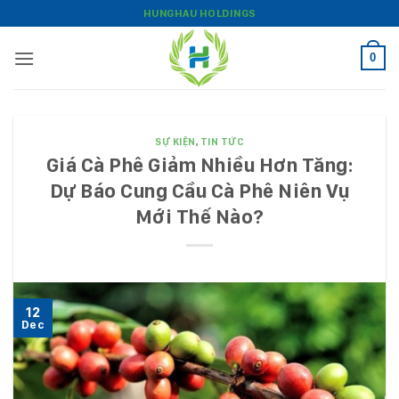
Bỏ
HUNGHAU HOLDINGS
qua
nội
0
dung
SỰ KIỆN
,
TIN TỨC
Giá Cà Phê Giảm Nhiều Hơn Tăng:
Dự Báo Cung Cầu Cà Phê Niên Vụ
Mới Thế Nào?
12
Dec