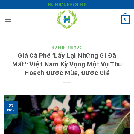
Bỏ
HUNGHAU HOLDINGS
qua
nội
0
dung
SỰ KIỆN
,
TIN TỨC
Giá Cà Phê ‘Lấy Lại Những Gì Đã
Mất’: Việt Nam Kỳ Vọng Một Vụ Thu
Hoạch Được Mùa, Được Giá
27
Nov