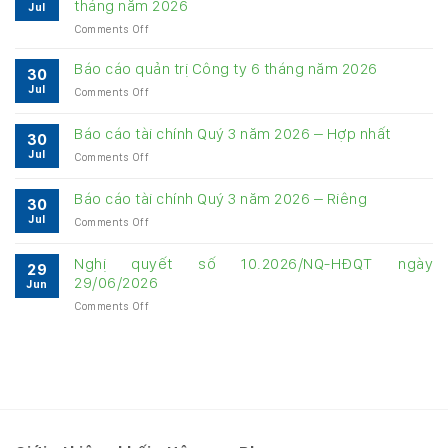
tháng năm 2026
Jul
on
Comments Off
Bảng
cung
Báo cáo quản trị Công ty 6 tháng năm 2026
30
cấp
Jul
on
Comments Off
thông
Báo
tin
cáo
về
Báo cáo tài chính Quý 3 năm 2026 – Hợp nhất
30
quản
quản
Jul
on
Comments Off
trị
trị
Báo
Công
Công
cáo
ty
Báo cáo tài chính Quý 3 năm 2026 – Riêng
ty
30
tài
6
6
Jul
on
Comments Off
chính
tháng
tháng
Báo
Quý
năm
năm
cáo
3
Nghị quyết số 10.2026/NQ-HĐQT ngày
2026
2026
29
tài
năm
29/06/2026
Jun
chính
2026
on
Comments Off
Quý
–
Nghị
3
Hợp
quyết
năm
nhất
số
2026
10.2026/NQ-
–
HĐQT
Riêng
ngày
29/06/2026