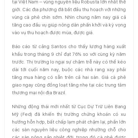
tại Việt Nam – vùng nguyên liệu Robusta lớn nhất thế
giới. Các địa phương đã bắt đầu thu hoạch với những
vùng cà phê chín sớm. Nhìn chung năm nay giá cả
tăng cao đầu vụ giúp nông dân phấn khởi và kỳ vọng
vào vụ thu hoạch được mùa, được giá.
Báo cáo từ cảng Santos cho thấy lượng hàng xuất
khẩu trong tháng 9 chỉ đạt 76% so với cùng kỳ năm
trước. Thị trường lo ngại sự chậm trễ này có thể kéo
dài tới cuối năm nay, buộc các nhà rang xay phải
tăng mua hàng có sẵn trên cả hai sàn. Giá cà phê
giao ngay cũng đồng loạt tăng nhẹ tại các trung tâm
thương mại nội địa Brazil.
Những động thái mới nhất từ Cục Dự Trữ Liên Bang
Mỹ (Fed) đã khiến thị trường chứng khoán có xu
hướng hỗn hợp, bất chấp lạm phát chậm lại, phần lớn
các sàn nguyên liệu công nghiệp nhường chỗ cho
các sàn nông sản nhiệt đới, trong đó cà phê được