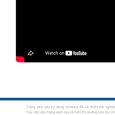
TRANG CHỦ
GIỚI THIỆU
SẢN PHẨM
Trang web này sử dụng cookies để cải thiện trải nghi
Copyright 2026 ©
thuộc HUNGHAU HOLDINGS. All right
truy cập vào trang web này và hiển thị quảng cáo tùy c