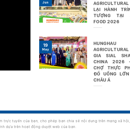
Jun
AGRICULTURAL
LẠI HÀNH TRÌ
TƯỢNG TẠI 
FOOD 2026
HUNGHAU
19
AGRICULTURAL
May
GIA SIAL SHA
CHINA 2026 
CHỢ THỰC P
ĐỒ UỐNG LỚN
CHÂU Á
ệm trực tuyến của bạn, cho phép bạn chia sẻ nội dung trên mạng xã hội
s reserved.
hỉnh dựa trên hoạt động duyệt web của bạn.