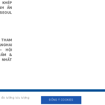
 KHÉP
NH ẤN
SEOUL
 THAM
NGHAI
– HỘI
HẨM &
 NHẤT
, đo lường lưu lượng
ĐỒNG Ý COOKIES