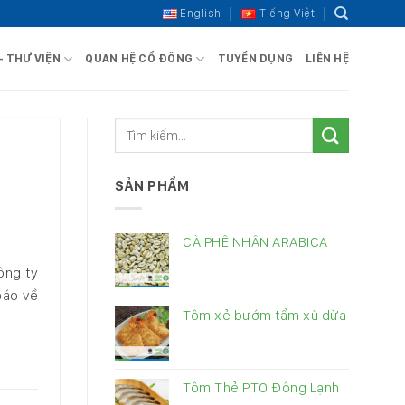
English
Tiếng Việt
– THƯ VIỆN
QUAN HỆ CỔ ĐÔNG
TUYỂN DỤNG
LIÊN HỆ
SẢN PHẨM
CÀ PHÊ NHÂN ARABICA
ông ty
báo về
Tôm xẻ bướm tẩm xù dừa
Tôm Thẻ PTO Đông Lạnh