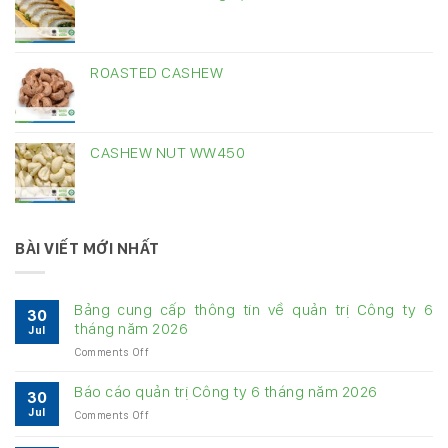
ROASTED CASHEW
CASHEW NUT WW450
BÀI VIẾT MỚI NHẤT
Bảng cung cấp thông tin về quản trị Công ty 6
30
tháng năm 2026
Jul
on
Comments Off
Bảng
cung
Báo cáo quản trị Công ty 6 tháng năm 2026
30
cấp
Jul
on
Comments Off
thông
Báo
tin