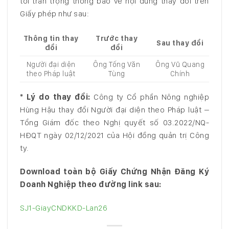
tôi trân trọng thông báo về nội dung thay đổi trên
Giấy phép như sau:
Thông tin thay
Trước thay
Sau thay đổi
đổi
đổi
Người đại diện
Ông Tống Văn
Ông Vũ Quang
theo Pháp luật
Tùng
Chính
* Lý do thay đổi:
Công ty Cổ phần Nông nghiệp
Hùng Hậu thay đổi Người đại diện theo Pháp luật –
Tổng Giám đốc theo Nghị quyết số 03.2022/NQ-
HĐQT ngày 02/12/2021 của Hội đồng quản trị Công
ty.
Download toàn bộ Giấy Chứng Nhận Đăng Ký
Doanh Nghiệp theo đường link sau:
SJ1-GiayCNDKKD-Lan26