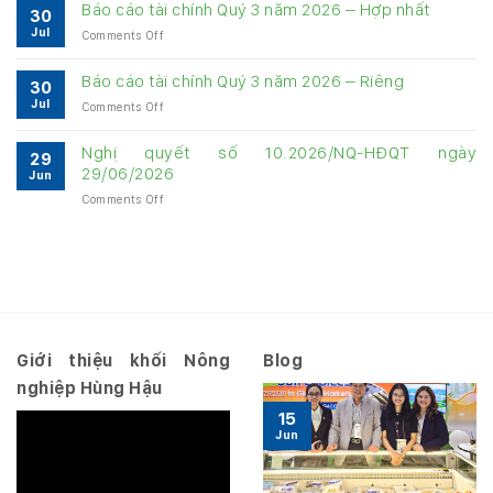
cáo
về
Báo cáo tài chính Quý 3 năm 2026 – Hợp nhất
30
quản
quản
Jul
on
Comments Off
trị
trị
Báo
Công
Công
cáo
ty
Báo cáo tài chính Quý 3 năm 2026 – Riêng
ty
30
tài
6
6
Jul
on
Comments Off
chính
tháng
tháng
Báo
Quý
năm
năm
cáo
3
Nghị quyết số 10.2026/NQ-HĐQT ngày
2026
2026
29
tài
năm
29/06/2026
Jun
chính
2026
on
Comments Off
Quý
–
Nghị
3
Hợp
quyết
năm
nhất
số
2026
10.2026/NQ-
–
HĐQT
Riêng
ngày
29/06/2026
Giới thiệu khối Nông
Blog
nghiệp Hùng Hậu
15
Jun