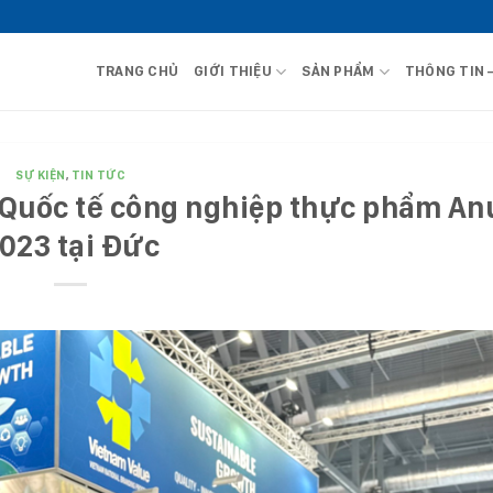
TRANG CHỦ
GIỚI THIỆU
SẢN PHẨM
THÔNG TIN 
SỰ KIỆN
,
TIN TỨC
 Quốc tế công nghiệp thực phẩm An
023 tại Đức