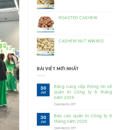
ROASTED CASHEW
CASHEW NUT WW450
BÀI VIẾT MỚI NHẤT
Bảng cung cấp thông tin về
30
quản trị Công ty 6 tháng
Jul
năm 2026
on
Comments Off
Bảng
cung
Báo cáo quản trị Công ty 6
30
cấp
tháng năm 2026
Jul
thông
on
Comments Off
tin