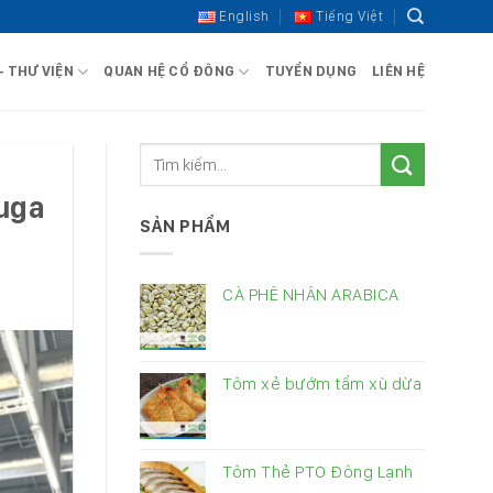
English
Tiếng Việt
– THƯ VIỆN
QUAN HỆ CỔ ĐÔNG
TUYỂN DỤNG
LIÊN HỆ
uga
SẢN PHẨM
CÀ PHÊ NHÂN ARABICA
Tôm xẻ bướm tẩm xù dừa
Tôm Thẻ PTO Đông Lạnh