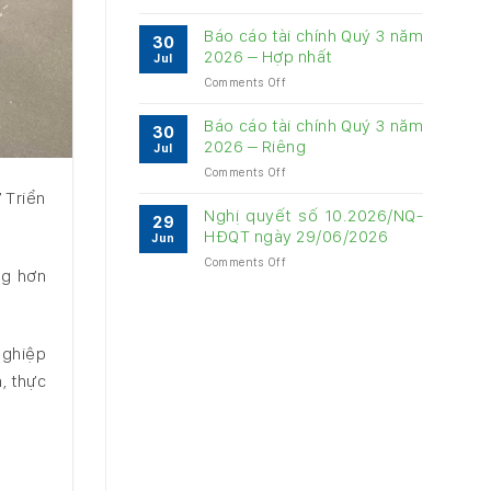
Báo
về
cáo
quản
Báo cáo tài chính Quý 3 năm
30
quản
trị
2026 – Hợp nhất
Jul
trị
Công
on
Comments Off
Công
ty
Báo
ty
6
cáo
6
Báo cáo tài chính Quý 3 năm
tháng
30
tài
tháng
2026 – Riêng
năm
Jul
chính
năm
2026
on
Comments Off
Quý
2026
Báo
3
 Triển
cáo
năm
Nghị quyết số 10.2026/NQ-
29
tài
2026
HĐQT ngày 29/06/2026
Jun
chính
–
on
Comments Off
Quý
Hợp
ng hơn
Nghị
3
nhất
quyết
năm
số
2026
10.2026/NQ-
–
nghiệp
HĐQT
Riêng
ngày
, thực
29/06/2026