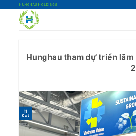
Bỏ
HUNGHAU HOLDINGS
qua
nội
dung
Hunghau tham dự triển lãm
2
11
Oct