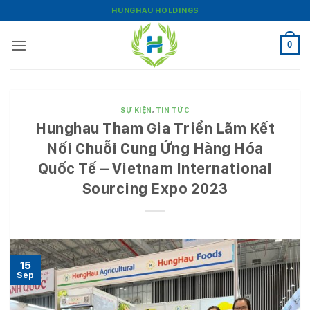
Bỏ
HUNGHAU HOLDINGS
qua
nội
0
dung
SỰ KIỆN
,
TIN TỨC
Hunghau Tham Gia Triển Lãm Kết
Nối Chuỗi Cung Ứng Hàng Hóa
Quốc Tế – Vietnam International
Sourcing Expo 2023
15
Sep