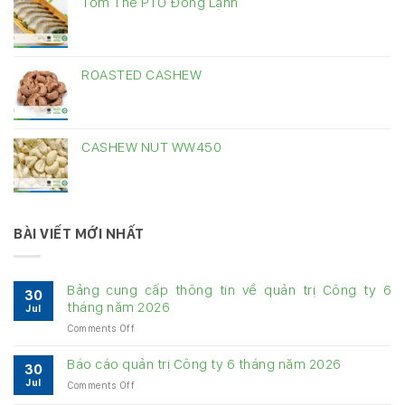
Tôm Thẻ PTO Đông Lạnh
ROASTED CASHEW
CASHEW NUT WW450
BÀI VIẾT MỚI NHẤT
Bảng cung cấp thông tin về quản trị Công ty 6
30
tháng năm 2026
Jul
on
Comments Off
Bảng
cung
Báo cáo quản trị Công ty 6 tháng năm 2026
30
cấp
Jul
on
Comments Off
thông
Báo
tin