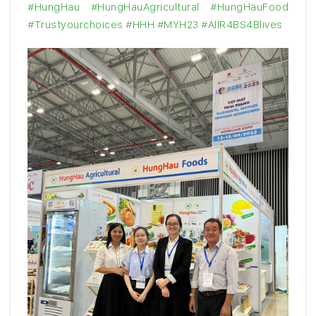
#HungHau
#HungHauAgricultural
#HungHauFood
#Trustyourchoices
#HHH
#MYH23
#AllR4BS4Blives