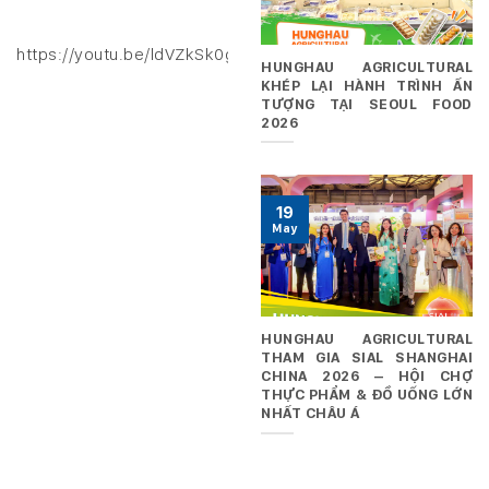
https://youtu.be/ldVZkSk0gXk
HUNGHAU AGRICULTURAL
KHÉP LẠI HÀNH TRÌNH ẤN
TƯỢNG TẠI SEOUL FOOD
2026
19
May
HUNGHAU AGRICULTURAL
THAM GIA SIAL SHANGHAI
CHINA 2026 – HỘI CHỢ
THỰC PHẨM & ĐỒ UỐNG LỚN
NHẤT CHÂU Á