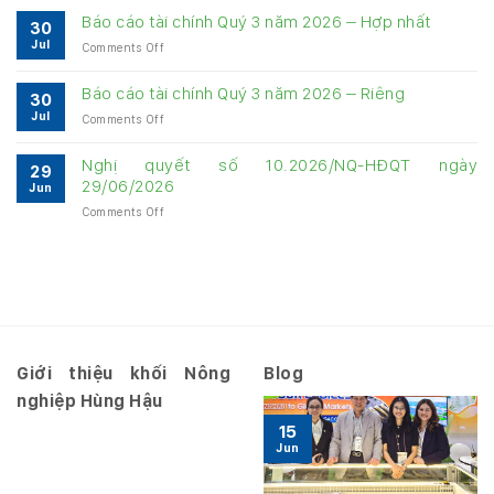
cáo
về
Báo cáo tài chính Quý 3 năm 2026 – Hợp nhất
30
quản
quản
Jul
on
Comments Off
trị
trị
Báo
Công
Công
cáo
ty
Báo cáo tài chính Quý 3 năm 2026 – Riêng
ty
30
tài
6
6
Jul
on
Comments Off
chính
tháng
tháng
Báo
Quý
năm
năm
cáo
3
Nghị quyết số 10.2026/NQ-HĐQT ngày
2026
2026
29
tài
năm
29/06/2026
Jun
chính
2026
on
Comments Off
Quý
–
Nghị
3
Hợp
quyết
năm
nhất
số
2026
10.2026/NQ-
–
HĐQT
Riêng
ngày
29/06/2026
Giới thiệu khối Nông
Blog
nghiệp Hùng Hậu
15
Jun