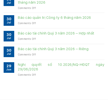
tháng năm 2026
Jul
on
Comments Off
Bảng
cung
Báo cáo quản trị Công ty 6 tháng năm 2026
30
cấp
Jul
on
Comments Off
thông
Báo
tin
cáo
về
Báo cáo tài chính Quý 3 năm 2026 – Hợp nhất
30
quản
quản
Jul
on
Comments Off
trị
trị
Báo
Công
Công
cáo
ty
Báo cáo tài chính Quý 3 năm 2026 – Riêng
ty
30
tài
6
6
Jul
on
Comments Off
chính
tháng
tháng
Báo
Quý
năm
năm
cáo
3
Nghị quyết số 10.2026/NQ-HĐQT ngày
2026
2026
29
tài
năm
29/06/2026
Jun
chính
2026
on
Comments Off
Quý
–
Nghị
3
Hợp
quyết
năm
nhất
số
2026
10.2026/NQ-
–
HĐQT
Riêng
ngày
29/06/2026