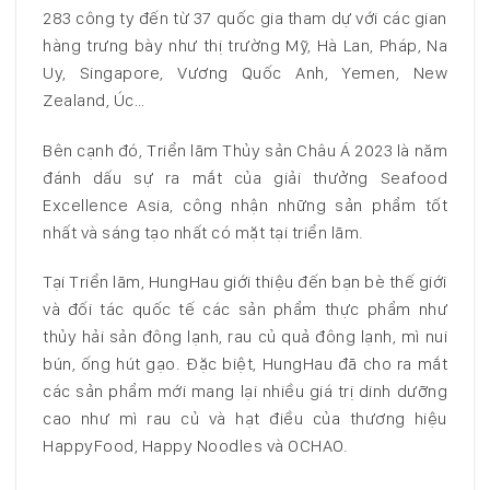
283 công ty đến từ 37 quốc gia tham dự với các gian
hàng trưng bày như thị trường Mỹ, Hà Lan, Pháp, Na
Uy, Singapore, Vương Quốc Anh, Yemen, New
Zealand, Úc…
Bên cạnh đó, Triển lãm Thủy sản Châu Á 2023 là năm
đánh dấu sự ra mắt của giải thưởng Seafood
Excellence Asia, công nhận những sản phẩm tốt
nhất và sáng tạo nhất có mặt tại triển lãm.
Tại Triển lãm, HungHau giới thiệu đến bạn bè thế giới
và đối tác quốc tế các sản phẩm thực phẩm như
thủy hải sản đông lạnh, rau củ quả đông lạnh, mì nui
bún, ống hút gạo. Đặc biệt, HungHau đã cho ra mắt
các sản phẩm mới mang lại nhiều giá trị dinh dưỡng
cao như mì rau củ và hạt điều của thương hiệu
HappyFood, Happy Noodles và OCHAO.