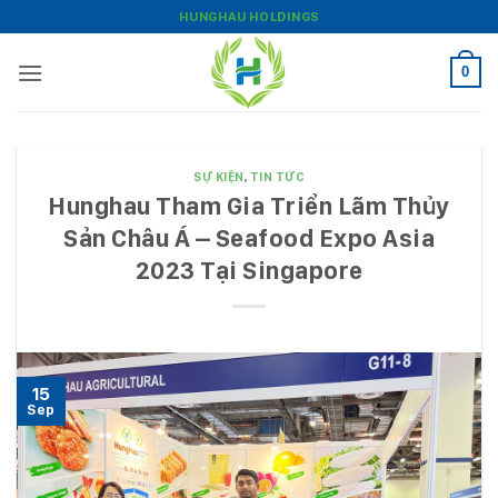
Bỏ
HUNGHAU HOLDINGS
qua
nội
0
dung
SỰ KIỆN
,
TIN TỨC
Hunghau Tham Gia Triển Lãm Thủy
Sản Châu Á – Seafood Expo Asia
2023 Tại Singapore
15
Sep