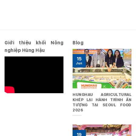
Nghị
3
Hợp
quyết
năm
nhất
số
2026
10.2026/NQ-
–
HĐQT
Riêng
ngày
29/06/2026
Giới thiệu khối Nông
Blog
nghiệp Hùng Hậu
15
Jun
HUNGHAU AGRICULTURAL
KHÉP LẠI HÀNH TRÌNH ẤN
TƯỢNG TẠI SEOUL FOOD
2026
19