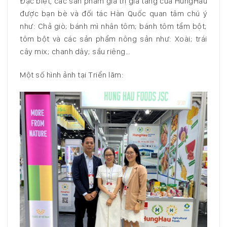
Đặc biệt, các sản phẩm giá trị gia tăng của HungHau
được bạn bè và đối tác Hàn Quốc quan tâm chú ý
như: Chả giò; bánh mì nhân tôm; bánh tôm tẩm bột;
tôm bột và các sản phẩm nông sản như: Xoài; trái
cây mix; chanh dây; sầu riêng…
Một số hình ảnh tại Triển lãm: