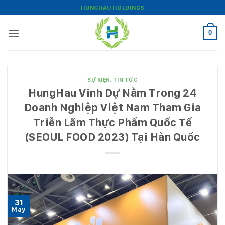
Bỏ
HUNGHAU HOLDINGS
qua
nội
0
dung
SỰ KIỆN
,
TIN TỨC
HungHau Vinh Dự Nằm Trong 24
Doanh Nghiệp Việt Nam Tham Gia
Triễn Lãm Thực Phẩm Quốc Tế
(SEOUL FOOD 2023) Tại Hàn Quốc
31
May