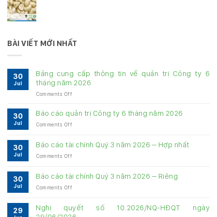
BÀI VIẾT MỚI NHẤT
Bảng cung cấp thông tin về quản trị Công ty 6
30
tháng năm 2026
Jul
on
Comments Off
Bảng
cung
Báo cáo quản trị Công ty 6 tháng năm 2026
30
cấp
Jul
on
Comments Off
thông
Báo
tin
cáo
về
Báo cáo tài chính Quý 3 năm 2026 – Hợp nhất
30
quản
quản
Jul
on
Comments Off
trị
trị
Báo
Công
Công
cáo
ty
Báo cáo tài chính Quý 3 năm 2026 – Riêng
ty
30
tài
6
6
Jul
on
Comments Off
chính
tháng
tháng
Báo
Quý
năm
năm
cáo
3
Nghị quyết số 10.2026/NQ-HĐQT ngày
2026
2026
29
tài
năm
29/06/2026