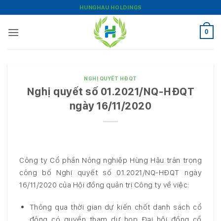
Bỏ
HUNGHAU HOLDINGS
qua
nội
0
dung
NGHỊ QUYẾT HĐQT
Nghị quyết số 01.2021/NQ-HĐQT
ngày 16/11/2020
Công ty Cổ phần Nông nghiệp Hùng Hậu trân trọng
công bố Nghị quyết số 01.2021/NQ-HĐQT ngày
16/11/2020 của Hội đồng quản trị Công ty về việc:
Thông qua thời gian dự kiến chốt danh sách cổ
đông có quyền tham dự họp Đại hội đồng cổ