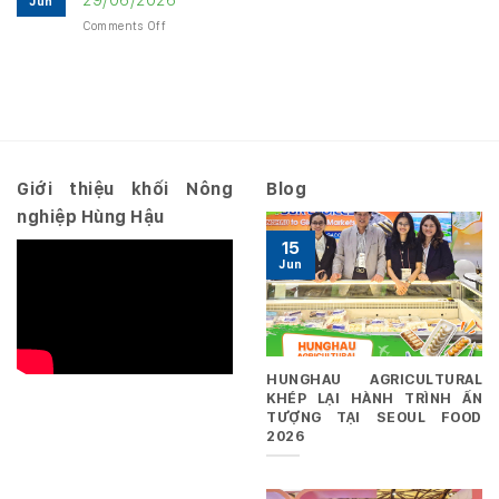
Jun
chính
2026
on
Comments Off
Quý
–
Nghị
3
Hợp
quyết
năm
nhất
số
2026
10.2026/NQ-
–
HĐQT
Riêng
ngày
29/06/2026
Giới thiệu khối Nông
Blog
nghiệp Hùng Hậu
15
Jun
HUNGHAU AGRICULTURAL
KHÉP LẠI HÀNH TRÌNH ẤN
TƯỢNG TẠI SEOUL FOOD
2026