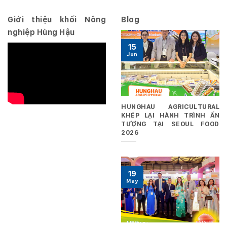
29/06/2026
Giới thiệu khối Nông
Blog
nghiệp Hùng Hậu
15
Jun
HUNGHAU AGRICULTURAL
KHÉP LẠI HÀNH TRÌNH ẤN
TƯỢNG TẠI SEOUL FOOD
2026
19
May