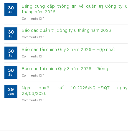
Bảng cung cấp thông tin về quản trị Công ty 6
30
tháng năm 2026
Jul
on
Comments Off
Bảng
cung
Báo cáo quản trị Công ty 6 tháng năm 2026
30
cấp
Jul
on
Comments Off
thông
Báo
tin
cáo
về
Báo cáo tài chính Quý 3 năm 2026 – Hợp nhất
30
quản
quản
Jul
on
Comments Off
trị
trị
Báo
Công
Công
cáo
ty
Báo cáo tài chính Quý 3 năm 2026 – Riêng
ty
30
tài
6
6
Jul
on
Comments Off
chính
tháng
tháng
Báo
Quý
năm
năm
cáo
3
Nghị quyết số 10.2026/NQ-HĐQT ngày
2026
2026
29
tài
năm
29/06/2026
Jun
chính
2026
on
Comments Off
Quý
–
Nghị
3
Hợp
quyết
năm
nhất
số
2026
10.2026/NQ-
–
HĐQT
Riêng
ngày