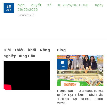
năm
năm
cáo
3
Nghị quyết số 10.2026/NQ-HĐQT ngày
2026
2026
29
tài
năm
29/06/2026
Jun
chính
2026
on
Comments Off
Quý
–
Nghị
3
Hợp
quyết
năm
nhất
số
2026
10.2026/NQ-
–
HĐQT
Riêng
ngày
29/06/2026
Giới thiệu khối Nông
Blog
nghiệp Hùng Hậu
15
Jun
HUNGHAU AGRICULTURAL
KHÉP LẠI HÀNH TRÌNH ẤN
TƯỢNG TẠI SEOUL FOOD
2026