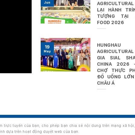
Jun
AGRICULTURAL
LẠI HÀNH TRÌ
TƯỢNG TẠI 
FOOD 2026
HUNGHAU
19
AGRICULTURAL
May
GIA SIAL SHA
CHINA 2026 
CHỢ THỰC P
ĐỒ UỐNG LỚN
CHÂU Á
ệm trực tuyến của bạn, cho phép bạn chia sẻ nội dung trên mạng xã hội
s reserved.
hỉnh dựa trên hoạt động duyệt web của bạn.