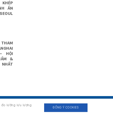
 KHÉP
NH ẤN
SEOUL
 THAM
NGHAI
– HỘI
HẨM &
 NHẤT
, đo lường lưu lượng
ĐỒNG Ý COOKIES