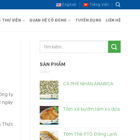
English
Tiếng Việt
– THƯ VIỆN
QUAN HỆ CỔ ĐÔNG
TUYỂN DỤNG
LIÊN HỆ
SẢN PHẨM
CÀ PHÊ NHÂN ARABICA
ông ty
C ngày
Tôm xẻ bướm tẩm xù dừa
n Thực
Tôm Thẻ PTO Đông Lạnh