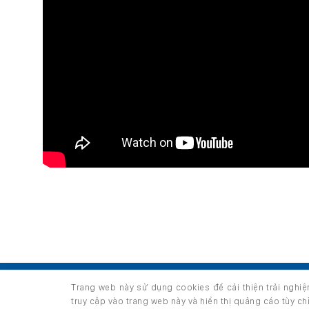
TRANG CHỦ
GIỚI THIỆU
SẢN PHẨM
Trang web này sử dụng cookies để cải thiện trải nghi
Copyright 2026 ©
thuộc HUNGHAU HOLDINGS. All right
truy cập vào trang web này và hiển thị quảng cáo tùy c