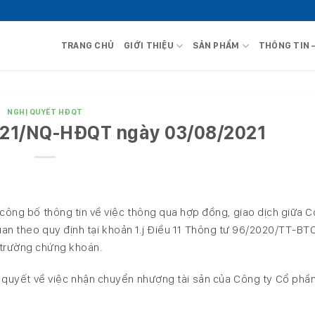
TRANG CHỦ
GIỚI THIỆU
SẢN PHẨM
THÔNG TIN 
NGHỊ QUYẾT HĐQT
2021/NQ-HĐQT ngày 03/08/2021
ông bố thông tin về việc thông qua hợp đồng, giao dịch giữa C
an theo quy định tại khoản 1.j Điều 11 Thông tư 96/2020/TT-BT
ị trường chứng khoán.
ị quyết về việc nhận chuyển nhượng tài sản của Công ty Cổ phầ