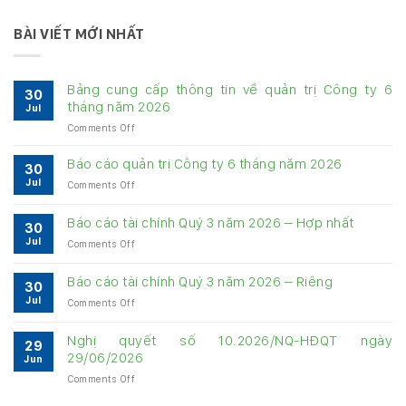
BÀI VIẾT MỚI NHẤT
Bảng cung cấp thông tin về quản trị Công ty 6
30
tháng năm 2026
Jul
on
Comments Off
Bảng
cung
Báo cáo quản trị Công ty 6 tháng năm 2026
30
cấp
Jul
on
Comments Off
thông
Báo
tin
cáo
về
Báo cáo tài chính Quý 3 năm 2026 – Hợp nhất
30
quản
quản
Jul
on
Comments Off
trị
trị
Báo
Công
Công
cáo
ty
Báo cáo tài chính Quý 3 năm 2026 – Riêng
ty
30
tài
6
6
Jul
on
Comments Off
chính
tháng
tháng
Báo
Quý
năm
năm
cáo
3
Nghị quyết số 10.2026/NQ-HĐQT ngày
2026
2026
29
tài
năm
29/06/2026
Jun
chính
2026
on
Comments Off
Quý
–
Nghị
3
Hợp