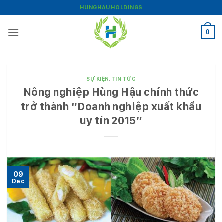
Bỏ
HUNGHAU HOLDINGS
qua
nội
0
dung
SỰ KIỆN
,
TIN TỨC
Nông nghiệp Hùng Hậu chính thức
trở thành “Doanh nghiệp xuất khẩu
uy tín 2015”
09
Dec