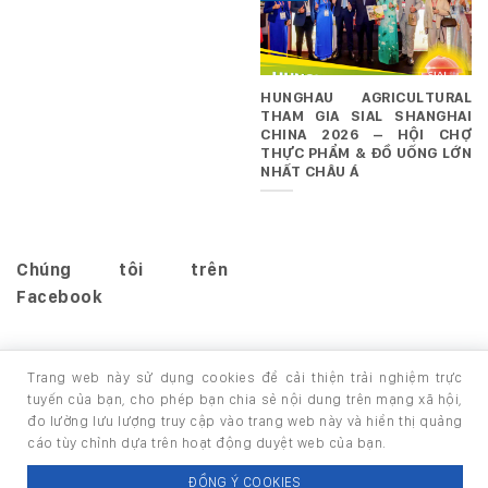
HUNGHAU AGRICULTURAL
THAM GIA SIAL SHANGHAI
CHINA 2026 – HỘI CHỢ
THỰC PHẨM & ĐỒ UỐNG LỚN
NHẤT CHÂU Á
Chúng tôi trên
Facebook
Trang web này sử dụng cookies để cải thiện trải nghiệm trực
tuyến của bạn, cho phép bạn chia sẻ nội dung trên mạng xã hội,
đo lường lưu lượng truy cập vào trang web này và hiển thị quảng
TRANG CHỦ
GIỚI THIỆU
SẢN PHẨM
cáo tùy chỉnh dựa trên hoạt động duyệt web của bạn.
Copyright 2026 ©
thuộc HUNGHAU HOLDINGS. All rights
ĐỒNG Ý COOKIES