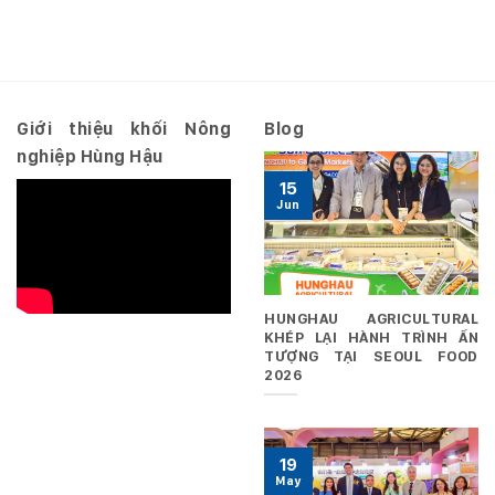
quyết
năm
nhất
số
2026
10.2026/NQ-
–
HĐQT
Riêng
ngày
29/06/2026
Giới thiệu khối Nông
Blog
nghiệp Hùng Hậu
15
Jun
HUNGHAU AGRICULTURAL
KHÉP LẠI HÀNH TRÌNH ẤN
TƯỢNG TẠI SEOUL FOOD
2026
19
May