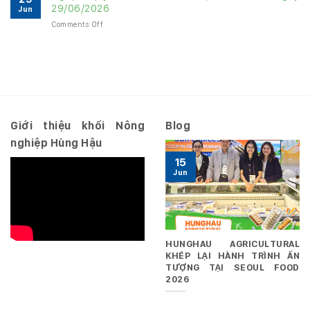
tài
năm
29/06/2026
Jun
chính
2026
on
Comments Off
Quý
–
Nghị
3
Hợp
quyết
năm
nhất
số
2026
10.2026/NQ-
–
HĐQT
Riêng
ngày
29/06/2026
Giới thiệu khối Nông
Blog
nghiệp Hùng Hậu
15
Jun
HUNGHAU AGRICULTURAL
KHÉP LẠI HÀNH TRÌNH ẤN
TƯỢNG TẠI SEOUL FOOD
2026