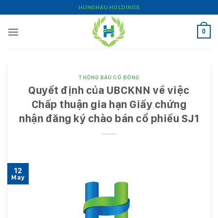
Bỏ
HUNGHAU HOLDINGS
qua
nội
0
dung
THÔNG BÁO CỔ ĐÔNG
Quyết định của UBCKNN về việc
Chấp thuận gia hạn Giấy chứng
nhận đăng ký chào bán cổ phiếu SJ1
12
May