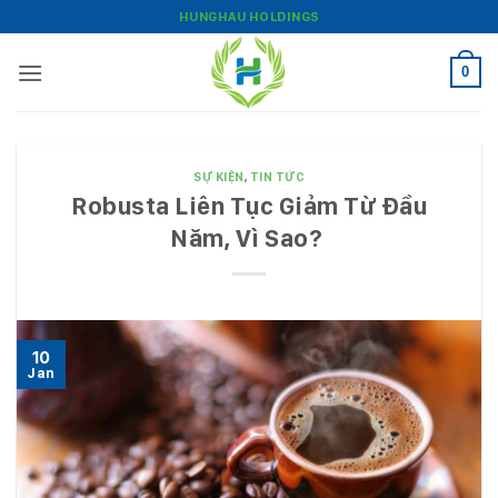
Bỏ
HUNGHAU HOLDINGS
qua
nội
0
dung
SỰ KIỆN
,
TIN TỨC
Robusta Liên Tục Giảm Từ Đầu
Năm, Vì Sao?
10
Jan