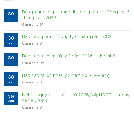
Bảng cung cấp thông tin về quản trị Công ty 6
30
tháng năm 2026
Jul
on
Comments Off
Bảng
cung
Báo cáo quản trị Công ty 6 tháng năm 2026
30
cấp
Jul
on
Comments Off
thông
Báo
tin
cáo
về
Báo cáo tài chính Quý 3 năm 2026 – Hợp nhất
30
quản
quản
Jul
on
Comments Off
trị
trị
Báo
Công
Công
cáo
ty
Báo cáo tài chính Quý 3 năm 2026 – Riêng
ty
30
tài
6
6
Jul
on
Comments Off
chính
tháng
tháng
Báo
Quý
năm
năm
cáo
3
Nghị quyết số 10.2026/NQ-HĐQT ngày
2026
2026
29
tài
năm
29/06/2026
Jun
chính
2026
on
Comments Off
Quý
–
Nghị
3
Hợp
quyết
năm
nhất
số
2026
10.2026/NQ-
–
HĐQT
Riêng