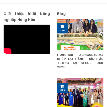
ngày
29/06/2026
Giới thiệu khối Nông
Blog
nghiệp Hùng Hậu
15
Jun
HUNGHAU AGRICULTURAL
KHÉP LẠI HÀNH TRÌNH ẤN
TƯỢNG TẠI SEOUL FOOD
2026
19
May