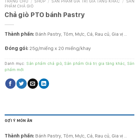
TRANG CHỦ
/
SHOP
/
SẢN PHẨM GIÁ TRỊ GIA TĂNG KHÁC
/
SẢN
PHẨM CHẢ GIÒ
Chả giò PTO bánh Pastry
Thành phần:
Bánh Pastry, Tôm, Mực, Cá, Rau củ, Gia vị …
Đóng gói:
25g/miếng x 20 miếng/khay
Danh mục:
Sản phẩm chả giò
,
Sản phẩm Giá trị gia tăng khác
,
Sản
phẩm mới
GỢI Ý MÓN ĂN
Thành phần:
Bánh Pastry, Tôm, Mực, Cá, Rau củ, Gia vị …