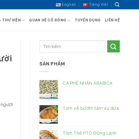
English
Tiếng Việt
– THƯ VIỆN
QUAN HỆ CỔ ĐÔNG
TUYỂN DỤNG
LIÊN HỆ
gười
SẢN PHẨM
CÀ PHÊ NHÂN ARABICA
 người
Tôm xẻ bướm tẩm xù dừa
Tôm Thẻ PTO Đông Lạnh