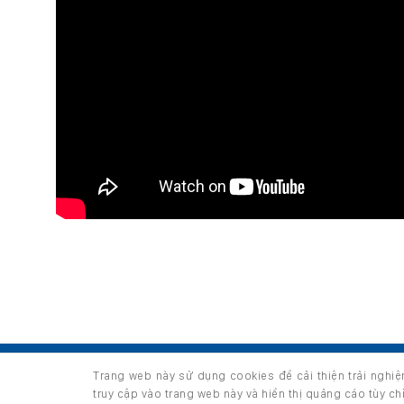
TRANG CHỦ
GIỚI THIỆU
SẢN PHẨM
Trang web này sử dụng cookies để cải thiện trải nghi
Copyright 2026 ©
thuộc HUNGHAU HOLDINGS. All right
truy cập vào trang web này và hiển thị quảng cáo tùy c