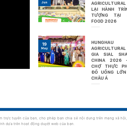
Jun
AGRICULTURAL
LẠI HÀNH TRÌ
TƯỢNG TẠI 
FOOD 2026
HUNGHAU
19
AGRICULTURAL
May
GIA SIAL SHA
CHINA 2026 
CHỢ THỰC P
ĐỒ UỐNG LỚN
CHÂU Á
ệm trực tuyến của bạn, cho phép bạn chia sẻ nội dung trên mạng xã hội
s reserved.
hỉnh dựa trên hoạt động duyệt web của bạn.