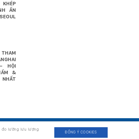
 KHÉP
NH ẤN
SEOUL
 THAM
NGHAI
– HỘI
HẨM &
 NHẤT
, đo lường lưu lượng
ĐỒNG Ý COOKIES