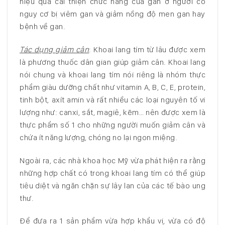
hiệu quả cải thiện chức năng của gan ở người có
nguy cơ bị viêm gan và giảm nồng độ men gan hay
bệnh về gan.
Tác dụng giảm cân
: Khoai lang tím từ lâu được xem
là phương thuốc dân gian giúp giảm cân. Khoai lang
nói chung và khoai lang tím nói riêng là nhóm thực
phẩm giàu dưỡng chất như vitamin A, B, C, E, protein,
tinh bột, axít amin và rất nhiều các loại nguyên tố vi
lượng như: canxi, sắt, magiê, kẽm… nên được xem là
thực phẩm số 1 cho những người muốn giảm cân và
chứa ít năng lượng, chóng no lại ngon miệng.
Ngoài ra, các nhà khoa học Mỹ vừa phát hiện ra rằng
những hợp chất có trong khoai lang tím có thể giúp
tiêu diệt và ngăn chặn sự lây lan của các tế bào ung
thư.
Để đưa ra 1 sản phẩm vừa hợp khẩu vị, vừa có độ