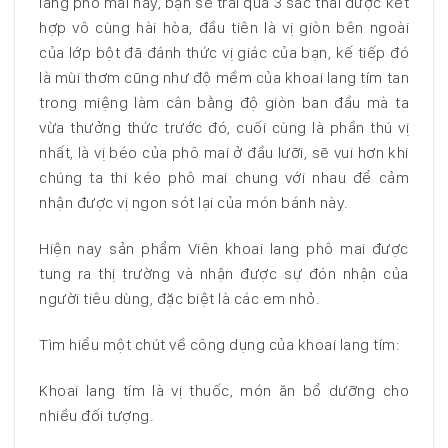
lang phô mai này, bạn sẽ trải qua 3 sắc thái được kết
hợp vô cùng hài hòa, đầu tiên là vị giòn bên ngoài
của lớp bột đã đánh thức vị giác của bạn, kế tiếp đó
là mùi thơm cũng như độ mềm của khoai lang tím tan
trong miệng làm cân bằng độ giòn ban đầu mà ta
vừa thưởng thức trước đó, cuối cùng là phần thú vị
nhất, là vị béo của phô mai ở đầu lưỡi, sẽ vui hơn khi
chúng ta thi kéo phô mai chung với nhau để cảm
nhận được vị ngon sót lại của món bánh này.
Hiện nay sản phẩm Viên khoai lang phô mai được
tung ra thị trường và nhận được sự đón nhận của
người tiêu dùng, đặc biệt là các em nhỏ.
Tìm hiểu một chút về công dụng của khoai lang tím:
Khoai lang tím là vị thuốc, món ăn bổ dưỡng cho
nhiều đối tượng.