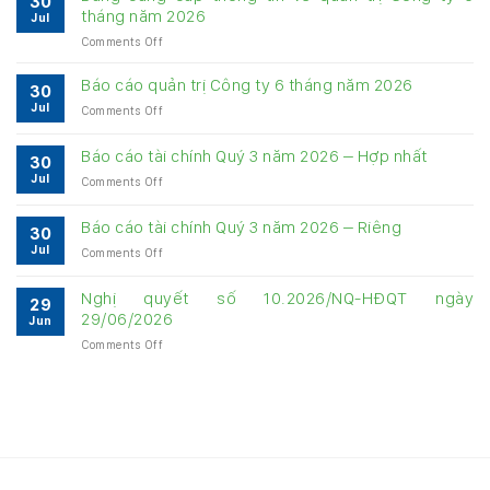
30
tháng năm 2026
Jul
on
Comments Off
Bảng
cung
Báo cáo quản trị Công ty 6 tháng năm 2026
30
cấp
Jul
on
Comments Off
thông
Báo
tin
cáo
về
Báo cáo tài chính Quý 3 năm 2026 – Hợp nhất
30
quản
quản
Jul
on
Comments Off
trị
trị
Báo
Công
Công
cáo
ty
Báo cáo tài chính Quý 3 năm 2026 – Riêng
ty
30
tài
6
6
Jul
on
Comments Off
chính
tháng
tháng
Báo
Quý
năm
năm
cáo
3
Nghị quyết số 10.2026/NQ-HĐQT ngày
2026
2026
29
tài
năm
29/06/2026
Jun
chính
2026
on
Comments Off
Quý
–
Nghị
3
Hợp
quyết
năm
nhất
số
2026
10.2026/NQ-
–
HĐQT
Riêng
ngày
29/06/2026