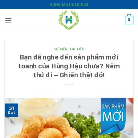
Bỏ
HUNGHAU HOLDINGS
qua
nội
0
dung
SỰ KIỆN
,
TIN TỨC
Bạn đã nghe đến sản phẩm mới
toanh của Hùng Hậu chưa? Nếm
thử đi – Ghiền thật đó!
31
Oct