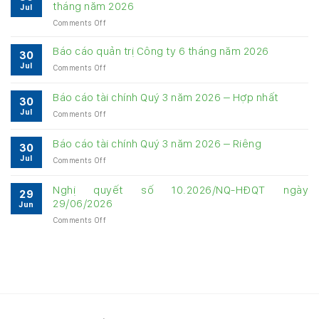
tháng năm 2026
Jul
on
Comments Off
Bảng
cung
Báo cáo quản trị Công ty 6 tháng năm 2026
30
cấp
Jul
on
Comments Off
thông
Báo
tin
cáo
về
Báo cáo tài chính Quý 3 năm 2026 – Hợp nhất
30
quản
quản
Jul
on
Comments Off
trị
trị
Báo
Công
Công
cáo
ty
Báo cáo tài chính Quý 3 năm 2026 – Riêng
ty
30
tài
6
6
Jul
on
Comments Off
chính
tháng
tháng
Báo
Quý
năm
năm
cáo
3
Nghị quyết số 10.2026/NQ-HĐQT ngày
2026
2026
29
tài
năm
29/06/2026
Jun
chính
2026
on
Comments Off
Quý
–
Nghị
3
Hợp
quyết
năm
nhất
số
2026
10.2026/NQ-
–
HĐQT
Riêng
ngày
29/06/2026