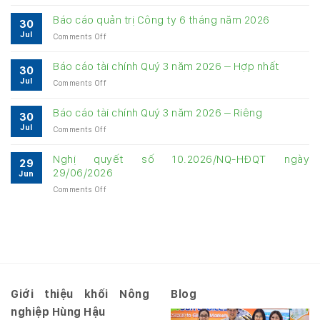
Bảng
cung
Báo cáo quản trị Công ty 6 tháng năm 2026
30
cấp
Jul
on
Comments Off
thông
Báo
tin
cáo
về
Báo cáo tài chính Quý 3 năm 2026 – Hợp nhất
30
quản
quản
Jul
on
Comments Off
trị
trị
Báo
Công
Công
cáo
ty
Báo cáo tài chính Quý 3 năm 2026 – Riêng
ty
30
tài
6
6
Jul
on
Comments Off
chính
tháng
tháng
Báo
Quý
năm
năm
cáo
3
Nghị quyết số 10.2026/NQ-HĐQT ngày
2026
2026
29
tài
năm
29/06/2026
Jun
chính
2026
on
Comments Off
Quý
–
Nghị
3
Hợp
quyết
năm
nhất
số
2026
10.2026/NQ-
–
HĐQT
Riêng
ngày
29/06/2026
Giới thiệu khối Nông
Blog
nghiệp Hùng Hậu