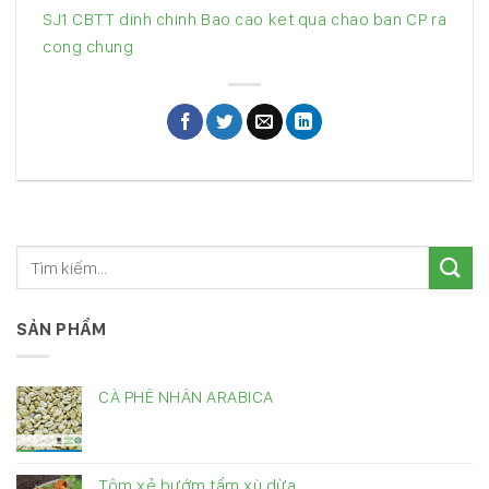
SJ1 CBTT dinh chinh Bao cao ket qua chao ban CP ra
cong chung
SẢN PHẨM
CÀ PHÊ NHÂN ARABICA
Tôm xẻ bướm tẩm xù dừa