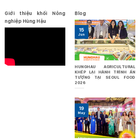
29/06/2026
Giới thiệu khối Nông
Blog
nghiệp Hùng Hậu
15
Jun
HUNGHAU AGRICULTURAL
KHÉP LẠI HÀNH TRÌNH ẤN
TƯỢNG TẠI SEOUL FOOD
2026
19
May