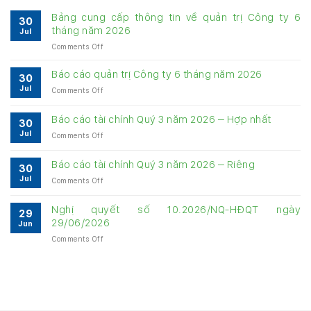
Bảng cung cấp thông tin về quản trị Công ty 6
30
tháng năm 2026
Jul
on
Comments Off
Bảng
cung
Báo cáo quản trị Công ty 6 tháng năm 2026
30
cấp
Jul
on
Comments Off
thông
Báo
tin
cáo
về
Báo cáo tài chính Quý 3 năm 2026 – Hợp nhất
30
quản
quản
Jul
on
Comments Off
trị
trị
Báo
Công
Công
cáo
ty
Báo cáo tài chính Quý 3 năm 2026 – Riêng
ty
30
tài
6
6
Jul
on
Comments Off
chính
tháng
tháng
Báo
Quý
năm
năm
cáo
3
Nghị quyết số 10.2026/NQ-HĐQT ngày
2026
2026
29
tài
năm
29/06/2026
Jun
chính
2026
on
Comments Off
Quý
–
Nghị
3
Hợp
quyết
năm
nhất
số
2026
10.2026/NQ-
–
HĐQT
Riêng
ngày