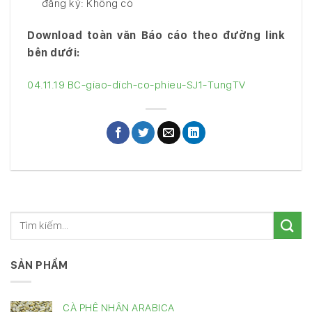
đăng ký: Không có
Download toàn văn Báo cáo theo đường link
bên dưới:
04.11.19 BC-giao-dich-co-phieu-SJ1-TungTV
SẢN PHẨM
CÀ PHÊ NHÂN ARABICA