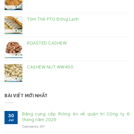
Tôm Thẻ PTO Đông Lạnh
ROASTED CASHEW
CASHEW NUT WW450
BÀI VIẾT MỚI NHẤT
Bảng cung cấp thông tin về quản trị Công ty 6
30
tháng năm 2026
Jul
on
Comments Off
Bảng