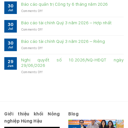
cung
Báo cáo quản trị Công ty 6 tháng năm 2026
30
cấp
Jul
on
Comments Off
thông
Báo
tin
cáo
về
Báo cáo tài chính Quý 3 năm 2026 – Hợp nhất
30
quản
quản
Jul
on
Comments Off
trị
trị
Báo
Công
Công
cáo
ty
Báo cáo tài chính Quý 3 năm 2026 – Riêng
ty
30
tài
6
6
Jul
on
Comments Off
chính
tháng
tháng
Báo
Quý
năm
năm
cáo
3
Nghị quyết số 10.2026/NQ-HĐQT ngày
2026
2026
29
tài
năm
29/06/2026
Jun
chính
2026
on
Comments Off
Quý
–
Nghị
3
Hợp
quyết
năm
nhất
số
2026
10.2026/NQ-
–
HĐQT
Riêng
ngày
29/06/2026
Giới thiệu khối Nông
Blog
nghiệp Hùng Hậu