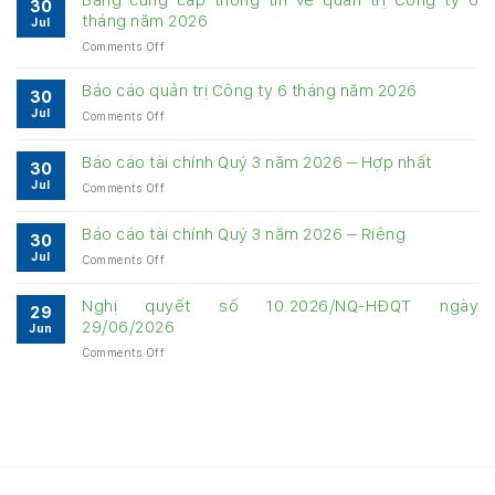
30
tháng năm 2026
Jul
on
Comments Off
Bảng
cung
Báo cáo quản trị Công ty 6 tháng năm 2026
30
cấp
Jul
on
Comments Off
thông
Báo
tin
cáo
về
Báo cáo tài chính Quý 3 năm 2026 – Hợp nhất
30
quản
quản
Jul
on
Comments Off
trị
trị
Báo
Công
Công
cáo
ty
Báo cáo tài chính Quý 3 năm 2026 – Riêng
ty
30
tài
6
6
Jul
on
Comments Off
chính
tháng
tháng
Báo
Quý
năm
năm
cáo
3
Nghị quyết số 10.2026/NQ-HĐQT ngày
2026
2026
29
tài
năm
29/06/2026
Jun
chính
2026
on
Comments Off
Quý
–
Nghị
3
Hợp
quyết
năm
nhất
số
2026
10.2026/NQ-
–
HĐQT
Riêng
ngày
29/06/2026