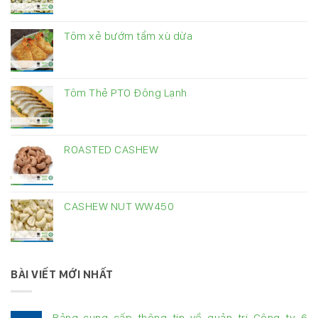
Tôm xẻ bướm tẩm xù dừa
Tôm Thẻ PTO Đông Lạnh
ROASTED CASHEW
CASHEW NUT WW450
BÀI VIẾT MỚI NHẤT
Bảng cung cấp thông tin về quản trị Công ty 6