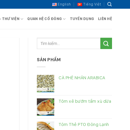
English
Tiếng Việt
– THƯ VIỆN
QUAN HỆ CỔ ĐÔNG
TUYỂN DỤNG
LIÊN HỆ
SẢN PHẨM
CÀ PHÊ NHÂN ARABICA
Tôm xẻ bướm tẩm xù dừa
Tôm Thẻ PTO Đông Lạnh