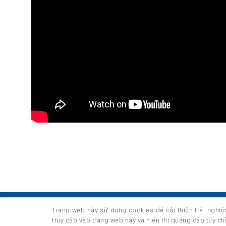
TRANG CHỦ
GIỚI THIỆU
SẢN PHẨM
Trang web này sử dụng cookies để cải thiện trải nghi
Copyright 2026 ©
thuộc HUNGHAU HOLDINGS. All right
truy cập vào trang web này và hiển thị quảng cáo tùy c