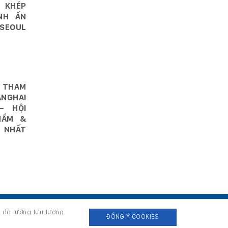
 KHÉP
NH ẤN
SEOUL
 THAM
NGHAI
– HỘI
HẨM &
 NHẤT
, đo lường lưu lượng
ĐỒNG Ý COOKIES