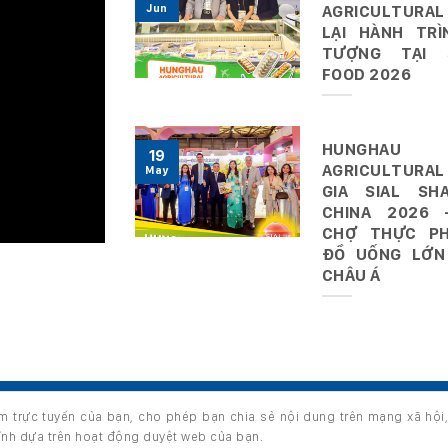
Jun
AGRICULTURAL
LẠI HÀNH TRÌ
TƯỢNG TẠI 
FOOD 2026
HUNGHAU
19
AGRICULTURAL
May
GIA SIAL SHA
CHINA 2026 
CHỢ THỰC P
ĐỒ UỐNG LỚN
CHÂU Á
ệm trực tuyến của bạn, cho phép bạn chia sẻ nội dung trên mạng xã hội
s reserved.
hỉnh dựa trên hoạt động duyệt web của bạn.