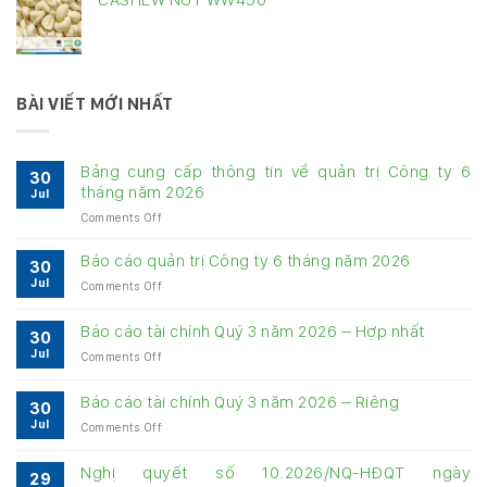
BÀI VIẾT MỚI NHẤT
Bảng cung cấp thông tin về quản trị Công ty 6
30
tháng năm 2026
Jul
on
Comments Off
Bảng
cung
Báo cáo quản trị Công ty 6 tháng năm 2026
30
cấp
Jul
on
Comments Off
thông
Báo
tin
cáo
về
Báo cáo tài chính Quý 3 năm 2026 – Hợp nhất
30
quản
quản
Jul
on
Comments Off
trị
trị
Báo
Công
Công
cáo
ty
Báo cáo tài chính Quý 3 năm 2026 – Riêng
ty
30
tài
6
6
Jul
on
Comments Off
chính
tháng
tháng
Báo
Quý
năm
năm
cáo
3
Nghị quyết số 10.2026/NQ-HĐQT ngày
2026
2026
29
tài
năm