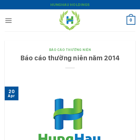
Bỏ
HUNGHAU HOLDINGS
qua
nội
0
dung
BÁO CÁO THƯỜNG NIÊN
Báo cáo thường niên năm 2014
20
Apr