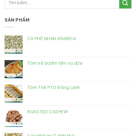
SẢN PHẨM
CÀ PHÊ NHÂN ARABICA
Tôm xẻ bướm tẩm xù dừa
Tôm Thẻ PTO Đông Lạnh
ROASTED CASHEW
CASHEW NUT WW450