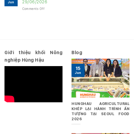
29/06/2026
Jun
chính
2026
on
Comments Off
Quý
–
Nghị
3
Hợp
quyết
năm
nhất
số
2026
10.2026/NQ-
–
HĐQT
Riêng
ngày
29/06/2026
Giới thiệu khối Nông
Blog
nghiệp Hùng Hậu
15
Jun
HUNGHAU AGRICULTURAL
KHÉP LẠI HÀNH TRÌNH ẤN
TƯỢNG TẠI SEOUL FOOD
2026