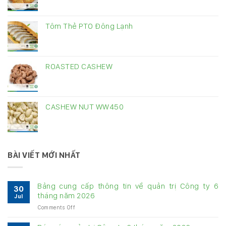
Tôm Thẻ PTO Đông Lạnh
ROASTED CASHEW
CASHEW NUT WW450
BÀI VIẾT MỚI NHẤT
Bảng cung cấp thông tin về quản trị Công ty 6
30
tháng năm 2026
Jul
on
Comments Off
Bảng
cung