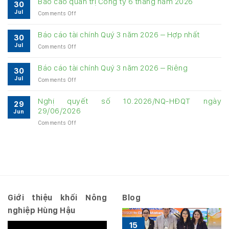
Báo cáo quản trị Công ty 6 tháng năm 2026
30
cấp
Jul
on
Comments Off
thông
Báo
tin
cáo
về
Báo cáo tài chính Quý 3 năm 2026 – Hợp nhất
30
quản
quản
Jul
on
Comments Off
trị
trị
Báo
Công
Công
cáo
ty
Báo cáo tài chính Quý 3 năm 2026 – Riêng
ty
30
tài
6
6
Jul
on
Comments Off
chính
tháng
tháng
Báo
Quý
năm
năm
cáo
3
Nghị quyết số 10.2026/NQ-HĐQT ngày
2026
2026
29
tài
năm
29/06/2026
Jun
chính
2026
on
Comments Off
Quý
–
Nghị
3
Hợp
quyết
năm
nhất
số
2026
10.2026/NQ-
–
HĐQT
Riêng
ngày
29/06/2026
Giới thiệu khối Nông
Blog
nghiệp Hùng Hậu
15