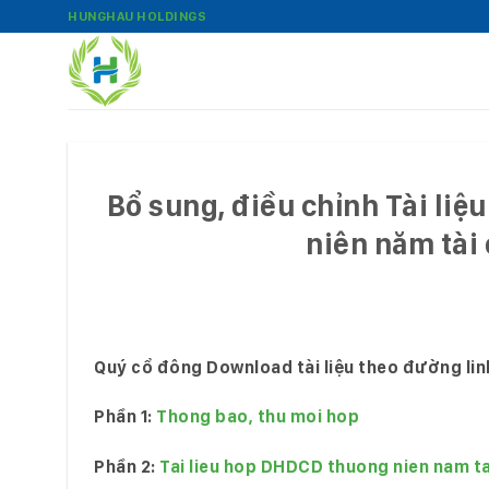
Bỏ
HUNGHAU HOLDINGS
qua
nội
dung
Bổ sung, điều chỉnh Tài liệ
niên năm tài 
Quý cổ đông Download tài liệu
theo đ
ường lin
Ph
ần 1:
Thong bao, thu moi hop
Ph
ần 2:
Tai lieu hop DHDCD thuong nien nam ta