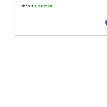
Ph
ần 3:
Bieu mau