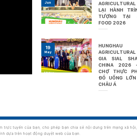
Jun
AGRICULTURAL
LẠI HÀNH TRÌ
TƯỢNG TẠI 
FOOD 2026
HUNGHAU
19
AGRICULTURAL
May
GIA SIAL SHA
CHINA 2026 
CHỢ THỰC P
ĐỒ UỐNG LỚN
CHÂU Á
ệm trực tuyến của bạn, cho phép bạn chia sẻ nội dung trên mạng xã hội
s reserved.
hỉnh dựa trên hoạt động duyệt web của bạn.