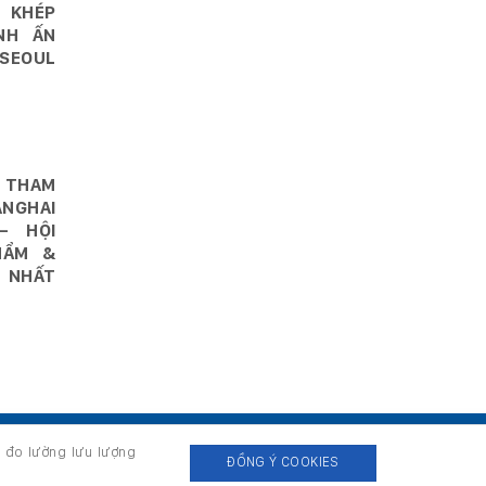
 KHÉP
NH ẤN
SEOUL
 THAM
NGHAI
– HỘI
HẨM &
 NHẤT
, đo lường lưu lượng
ĐỒNG Ý COOKIES