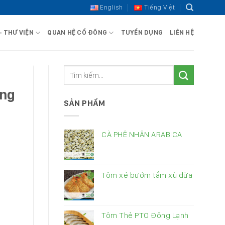
English
Tiếng Việt
– THƯ VIỆN
QUAN HỆ CỔ ĐÔNG
TUYỂN DỤNG
LIÊN HỆ
ờng
SẢN PHẨM
CÀ PHÊ NHÂN ARABICA
Tôm xẻ bướm tẩm xù dừa
Tôm Thẻ PTO Đông Lạnh