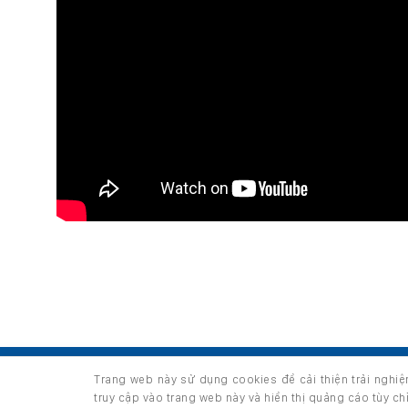
TRANG CHỦ
GIỚI THIỆU
SẢN PHẨM
Trang web này sử dụng cookies để cải thiện trải nghi
Copyright 2026 ©
thuộc HUNGHAU HOLDINGS. All right
truy cập vào trang web này và hiển thị quảng cáo tùy c